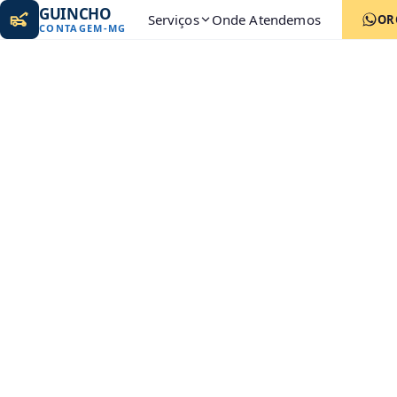
GUINCHO
Serviços
Onde Atendemos
OR
CONTAGEM
-
MG