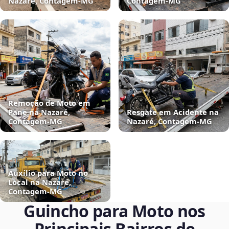
Nazaré, Contagem‑MG
Contagem‑MG
Remoção de Moto em
Pane na Nazaré,
Resgate em Acidente na
Contagem‑MG
Nazaré, Contagem‑MG
Auxílio para Moto no
Local na Nazaré,
Contagem‑MG
Guincho para Moto nos
Principais Bairros de