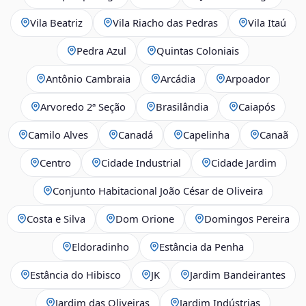
Vila Beatriz
Vila Riacho das Pedras
Vila Itaú
Pedra Azul
Quintas Coloniais
Antônio Cambraia
Arcádia
Arpoador
Arvoredo 2ª Seção
Brasilândia
Caiapós
Camilo Alves
Canadá
Capelinha
Canaã
Centro
Cidade Industrial
Cidade Jardim
Conjunto Habitacional João César de Oliveira
Costa e Silva
Dom Orione
Domingos Pereira
Eldoradinho
Estância da Penha
Estância do Hibisco
JK
Jardim Bandeirantes
Jardim das Oliveiras
Jardim Indústrias