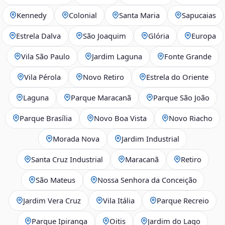
Kennedy
Colonial
Santa Maria
Sapucaias
Estrela Dalva
São Joaquim
Glória
Europa
Vila São Paulo
Jardim Laguna
Fonte Grande
Vila Pérola
Novo Retiro
Estrela do Oriente
Laguna
Parque Maracanã
Parque São João
Parque Brasília
Novo Boa Vista
Novo Riacho
Morada Nova
Jardim Industrial
Santa Cruz Industrial
Maracanã
Retiro
São Mateus
Nossa Senhora da Conceição
Jardim Vera Cruz
Vila Itália
Parque Recreio
Parque Ipiranga
Oitis
Jardim do Lago