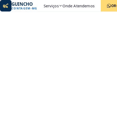
GUINCHO
Serviços
Onde Atendemos
OR
CONTAGEM
-
MG