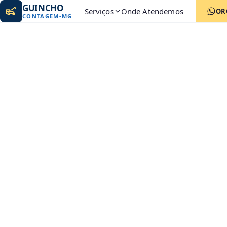
GUINCHO
Serviços
Onde Atendemos
OR
CONTAGEM
-
MG