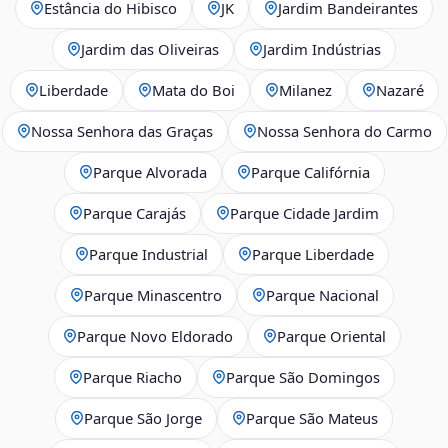
Estância do Hibisco
JK
Jardim Bandeirantes
Jardim das Oliveiras
Jardim Indústrias
Liberdade
Mata do Boi
Milanez
Nazaré
Nossa Senhora das Graças
Nossa Senhora do Carmo
Parque Alvorada
Parque Califórnia
Parque Carajás
Parque Cidade Jardim
Parque Industrial
Parque Liberdade
Parque Minascentro
Parque Nacional
Parque Novo Eldorado
Parque Oriental
Parque Riacho
Parque São Domingos
Parque São Jorge
Parque São Mateus