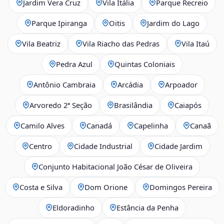
Jardim Vera Cruz
Vila Itália
Parque Recreio
Parque Ipiranga
Oitis
Jardim do Lago
Vila Beatriz
Vila Riacho das Pedras
Vila Itaú
Pedra Azul
Quintas Coloniais
Antônio Cambraia
Arcádia
Arpoador
Arvoredo 2ª Seção
Brasilândia
Caiapós
Camilo Alves
Canadá
Capelinha
Canaã
Centro
Cidade Industrial
Cidade Jardim
Conjunto Habitacional João César de Oliveira
Costa e Silva
Dom Orione
Domingos Pereira
Eldoradinho
Estância da Penha