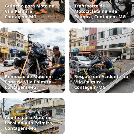
Guincho para Moto na
Transporte de
Vila Palmira,
Motocicleta na Vila
Contagem‑MG
Palmira, Contagem‑MG
Remoção de Moto em
Resgate em Acidente na
Pane na Vila Palmira,
Vila Palmira,
Contagem‑MG
Contagem‑MG
Auxílio para Moto no
Local na Vila Palmira,
Contagem‑MG