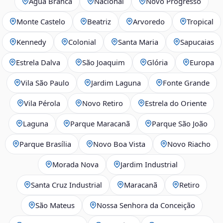
Água Branca
Nacional
Novo Progresso
Monte Castelo
Beatriz
Arvoredo
Tropical
Kennedy
Colonial
Santa Maria
Sapucaias
Estrela Dalva
São Joaquim
Glória
Europa
Vila São Paulo
Jardim Laguna
Fonte Grande
Vila Pérola
Novo Retiro
Estrela do Oriente
Laguna
Parque Maracanã
Parque São João
Parque Brasília
Novo Boa Vista
Novo Riacho
Morada Nova
Jardim Industrial
Santa Cruz Industrial
Maracanã
Retiro
São Mateus
Nossa Senhora da Conceição