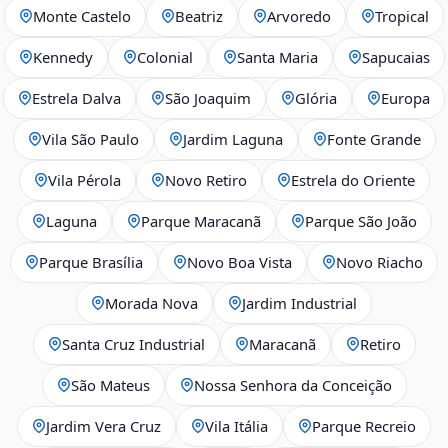
Monte Castelo
Beatriz
Arvoredo
Tropical
Kennedy
Colonial
Santa Maria
Sapucaias
Estrela Dalva
São Joaquim
Glória
Europa
Vila São Paulo
Jardim Laguna
Fonte Grande
Vila Pérola
Novo Retiro
Estrela do Oriente
Laguna
Parque Maracanã
Parque São João
Parque Brasília
Novo Boa Vista
Novo Riacho
Morada Nova
Jardim Industrial
Santa Cruz Industrial
Maracanã
Retiro
São Mateus
Nossa Senhora da Conceição
Jardim Vera Cruz
Vila Itália
Parque Recreio