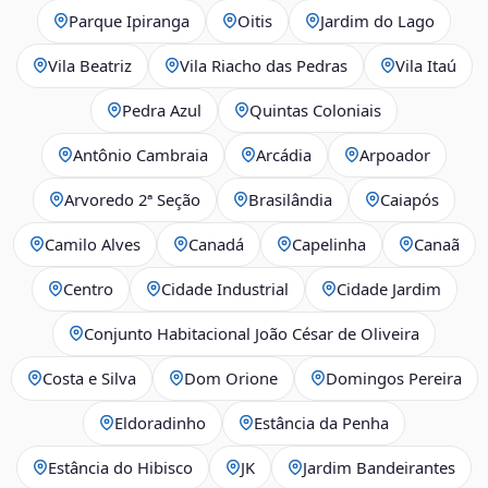
Parque Ipiranga
Oitis
Jardim do Lago
Vila Beatriz
Vila Riacho das Pedras
Vila Itaú
Pedra Azul
Quintas Coloniais
Antônio Cambraia
Arcádia
Arpoador
Arvoredo 2ª Seção
Brasilândia
Caiapós
Camilo Alves
Canadá
Capelinha
Canaã
Centro
Cidade Industrial
Cidade Jardim
Conjunto Habitacional João César de Oliveira
Costa e Silva
Dom Orione
Domingos Pereira
Eldoradinho
Estância da Penha
Estância do Hibisco
JK
Jardim Bandeirantes