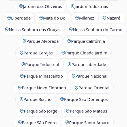
Jardim das Oliveiras
Jardim Indústrias
Liberdade
Mata do Boi
Milanez
Nazaré
Nossa Senhora das Graças
Nossa Senhora do Carmo
Parque Alvorada
Parque Califórnia
Parque Carajás
Parque Cidade Jardim
Parque Industrial
Parque Liberdade
Parque Minascentro
Parque Nacional
Parque Novo Eldorado
Parque Oriental
Parque Riacho
Parque São Domingos
Parque São Jorge
Parque São Mateus
Parque São Pedro
Parque Santo Amaro