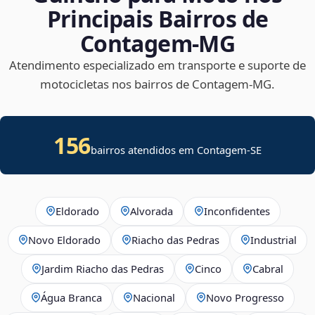
Principais Bairros de
Contagem‑MG
Atendimento especializado em transporte e suporte de
motocicletas nos bairros de Contagem‑MG.
156
bairros atendidos em
Contagem
-
SE
Eldorado
Alvorada
Inconfidentes
Novo Eldorado
Riacho das Pedras
Industrial
Jardim Riacho das Pedras
Cinco
Cabral
Água Branca
Nacional
Novo Progresso