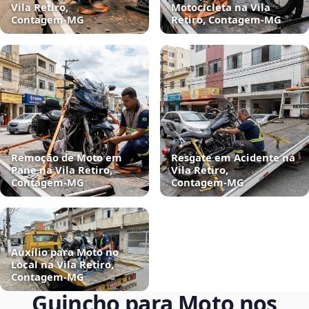
Vila Retiro,
Motocicleta na Vila
Contagem‑MG
Retiro, Contagem‑MG
Remoção de Moto em
Resgate em Acidente na
Pane na Vila Retiro,
Vila Retiro,
Contagem‑MG
Contagem‑MG
Auxílio para Moto no
Local na Vila Retiro,
Contagem‑MG
Guincho para Moto nos