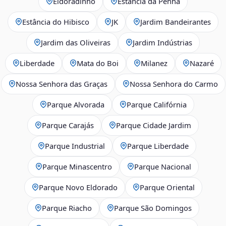
Eldoradinho
Estância da Penha
Estância do Hibisco
JK
Jardim Bandeirantes
Jardim das Oliveiras
Jardim Indústrias
Liberdade
Mata do Boi
Milanez
Nazaré
Nossa Senhora das Graças
Nossa Senhora do Carmo
Parque Alvorada
Parque Califórnia
Parque Carajás
Parque Cidade Jardim
Parque Industrial
Parque Liberdade
Parque Minascentro
Parque Nacional
Parque Novo Eldorado
Parque Oriental
Parque Riacho
Parque São Domingos