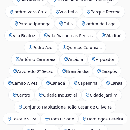
Jardim Vera Cruz
Vila Itália
Parque Recreio
Parque Ipiranga
Oitis
Jardim do Lago
Vila Beatriz
Vila Riacho das Pedras
Vila Itaú
Pedra Azul
Quintas Coloniais
Antônio Cambraia
Arcádia
Arpoador
Arvoredo 2ª Seção
Brasilândia
Caiapós
Camilo Alves
Canadá
Capelinha
Canaã
Centro
Cidade Industrial
Cidade Jardim
Conjunto Habitacional João César de Oliveira
Costa e Silva
Dom Orione
Domingos Pereira