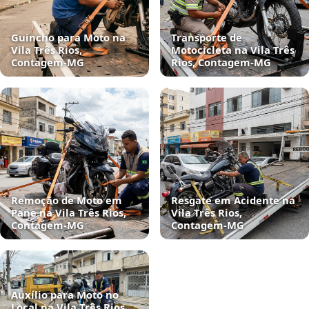
Guincho para Moto na
Transporte de
Vila Três Rios,
Motocicleta na Vila Três
Contagem‑MG
Rios, Contagem‑MG
Remoção de Moto em
Resgate em Acidente na
Pane na Vila Três Rios,
Vila Três Rios,
Contagem‑MG
Contagem‑MG
Auxílio para Moto no
Local na Vila Três Rios,