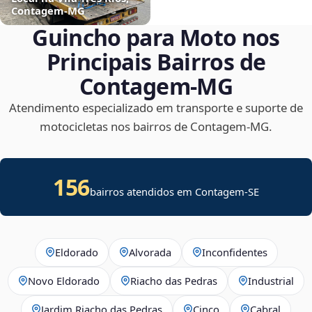
Contagem‑MG
Guincho para Moto nos
Principais Bairros de
Contagem‑MG
Atendimento especializado em transporte e suporte de
motocicletas nos bairros de Contagem‑MG.
156
bairros atendidos em
Contagem
-
SE
Eldorado
Alvorada
Inconfidentes
Novo Eldorado
Riacho das Pedras
Industrial
Jardim Riacho das Pedras
Cinco
Cabral