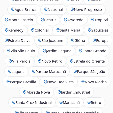
Água Branca
Nacional
Novo Progresso
Monte Castelo
Beatriz
Arvoredo
Tropical
Kennedy
Colonial
Santa Maria
Sapucaias
Estrela Dalva
São Joaquim
Glória
Europa
Vila São Paulo
Jardim Laguna
Fonte Grande
Vila Pérola
Novo Retiro
Estrela do Oriente
Laguna
Parque Maracanã
Parque São João
Parque Brasília
Novo Boa Vista
Novo Riacho
Morada Nova
Jardim Industrial
Santa Cruz Industrial
Maracanã
Retiro
São Mateus
Nossa Senhora da Conceição