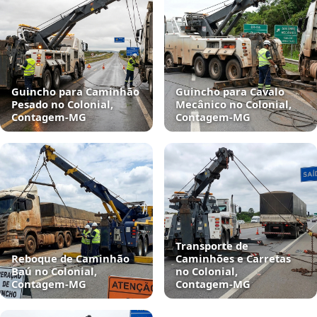
Guincho para Caminhão
Guincho para Cavalo
Pesado no Colonial,
Mecânico no Colonial,
Contagem‑MG
Contagem‑MG
Transporte de
Reboque de Caminhão
Caminhões e Carretas
Baú no Colonial,
no Colonial,
Contagem‑MG
Contagem‑MG