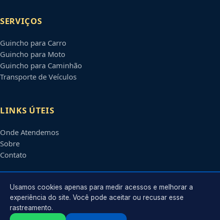
SERVIÇOS
Guincho para Carro
Guincho para Moto
Guincho para Caminhão
Transporte de Veículos
LINKS ÚTEIS
Onde Atendemos
Sobre
Contato
CONTATO
Usamos cookies apenas para medir acessos e melhorar a
experiência do site. Você pode aceitar ou recusar esse
rastreamento.
Atendimento em
Contagem
-
MG
e regiões parceiras