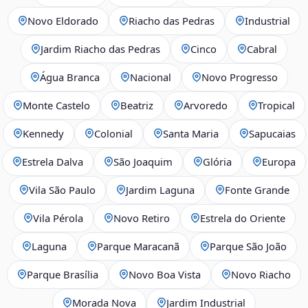
Novo Eldorado
Riacho das Pedras
Industrial
Jardim Riacho das Pedras
Cinco
Cabral
Água Branca
Nacional
Novo Progresso
Monte Castelo
Beatriz
Arvoredo
Tropical
Kennedy
Colonial
Santa Maria
Sapucaias
Estrela Dalva
São Joaquim
Glória
Europa
Vila São Paulo
Jardim Laguna
Fonte Grande
Vila Pérola
Novo Retiro
Estrela do Oriente
Laguna
Parque Maracanã
Parque São João
Parque Brasília
Novo Boa Vista
Novo Riacho
Morada Nova
Jardim Industrial