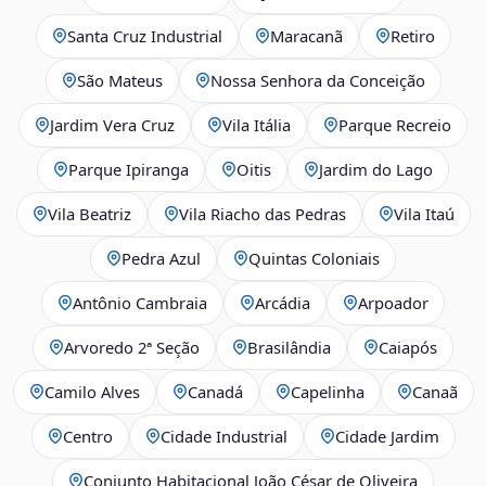
Santa Cruz Industrial
Maracanã
Retiro
São Mateus
Nossa Senhora da Conceição
Jardim Vera Cruz
Vila Itália
Parque Recreio
Parque Ipiranga
Oitis
Jardim do Lago
Vila Beatriz
Vila Riacho das Pedras
Vila Itaú
Pedra Azul
Quintas Coloniais
Antônio Cambraia
Arcádia
Arpoador
Arvoredo 2ª Seção
Brasilândia
Caiapós
Camilo Alves
Canadá
Capelinha
Canaã
Centro
Cidade Industrial
Cidade Jardim
Conjunto Habitacional João César de Oliveira