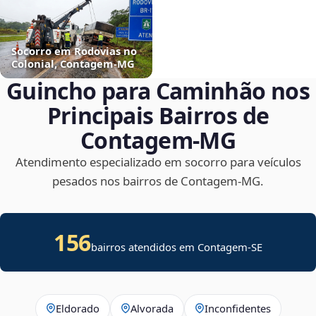
Socorro em Rodovias no
Colonial, Contagem‑MG
Guincho para Caminhão nos
Principais Bairros de
Contagem‑MG
Atendimento especializado em socorro para veículos
pesados nos bairros de Contagem‑MG.
156
bairros atendidos em
Contagem
-
SE
Eldorado
Alvorada
Inconfidentes