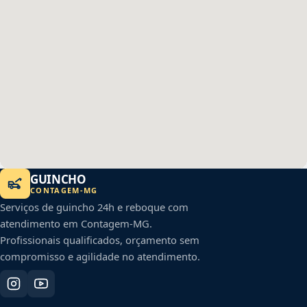
GUINCHO
CONTAGEM
-
MG
Serviços de guincho 24h e reboque com
atendimento em
Contagem
-
MG
.
Profissionais qualificados, orçamento sem
compromisso e agilidade no atendimento.