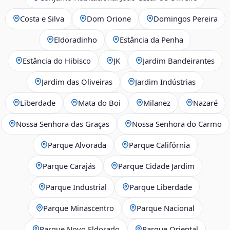
Costa e Silva
Dom Orione
Domingos Pereira
Eldoradinho
Estância da Penha
Estância do Hibisco
JK
Jardim Bandeirantes
Jardim das Oliveiras
Jardim Indústrias
Liberdade
Mata do Boi
Milanez
Nazaré
Nossa Senhora das Graças
Nossa Senhora do Carmo
Parque Alvorada
Parque Califórnia
Parque Carajás
Parque Cidade Jardim
Parque Industrial
Parque Liberdade
Parque Minascentro
Parque Nacional
Parque Novo Eldorado
Parque Oriental