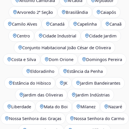
Antônio Cambraia
Arcádia
Arpoador
Arvoredo 2ª Seção
Brasilândia
Caiapós
Camilo Alves
Canadá
Capelinha
Canaã
Centro
Cidade Industrial
Cidade Jardim
Conjunto Habitacional João César de Oliveira
Costa e Silva
Dom Orione
Domingos Pereira
Eldoradinho
Estância da Penha
Estância do Hibisco
JK
Jardim Bandeirantes
Jardim das Oliveiras
Jardim Indústrias
Liberdade
Mata do Boi
Milanez
Nazaré
Nossa Senhora das Graças
Nossa Senhora do Carmo