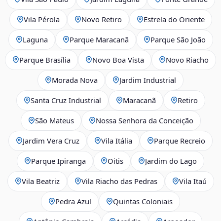
Vila Pérola
Novo Retiro
Estrela do Oriente
Laguna
Parque Maracanã
Parque São João
Parque Brasília
Novo Boa Vista
Novo Riacho
Morada Nova
Jardim Industrial
Santa Cruz Industrial
Maracanã
Retiro
São Mateus
Nossa Senhora da Conceição
Jardim Vera Cruz
Vila Itália
Parque Recreio
Parque Ipiranga
Oitis
Jardim do Lago
Vila Beatriz
Vila Riacho das Pedras
Vila Itaú
Pedra Azul
Quintas Coloniais