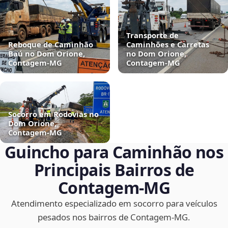
Transporte de
Reboque de Caminhão
Caminhões e Carretas
Baú no Dom Orione,
no Dom Orione,
Contagem‑MG
Contagem‑MG
Socorro em Rodovias no
Dom Orione,
Contagem‑MG
Guincho para Caminhão nos
Principais Bairros de
Contagem‑MG
Atendimento especializado em socorro para veículos
pesados nos bairros de Contagem‑MG.