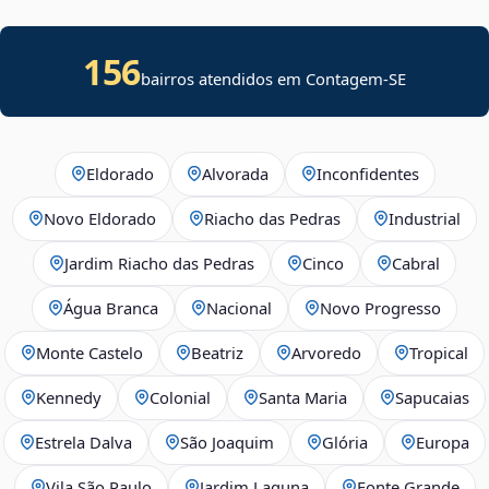
156
bairros atendidos em
Contagem
-
SE
Eldorado
Alvorada
Inconfidentes
Novo Eldorado
Riacho das Pedras
Industrial
Jardim Riacho das Pedras
Cinco
Cabral
Água Branca
Nacional
Novo Progresso
Monte Castelo
Beatriz
Arvoredo
Tropical
Kennedy
Colonial
Santa Maria
Sapucaias
Estrela Dalva
São Joaquim
Glória
Europa
Vila São Paulo
Jardim Laguna
Fonte Grande