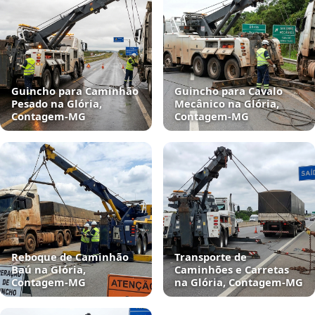
Guincho para Caminhão
Guincho para Cavalo
Pesado na Glória,
Mecânico na Glória,
Contagem‑MG
Contagem‑MG
Reboque de Caminhão
Transporte de
Baú na Glória,
Caminhões e Carretas
Contagem‑MG
na Glória, Contagem‑MG