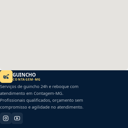
GUINCHO
CONTAGEM
-
MG
Serviços de guincho 24h e reboque com
atendimento em
Contagem
-
MG
.
Profissionais qualificados, orçamento sem
compromisso e agilidade no atendimento.