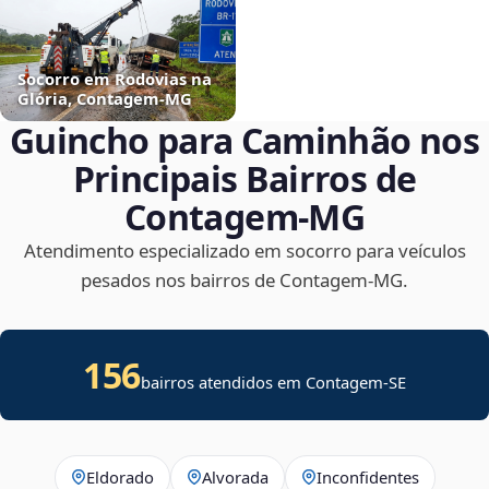
Socorro em Rodovias na
Glória, Contagem‑MG
Guincho para Caminhão nos
Principais Bairros de
Contagem‑MG
Atendimento especializado em socorro para veículos
pesados nos bairros de Contagem‑MG.
156
bairros atendidos em
Contagem
-
SE
Eldorado
Alvorada
Inconfidentes