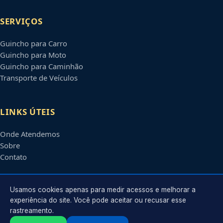
SERVIÇOS
Guincho para Carro
Guincho para Moto
Guincho para Caminhão
Transporte de Veículos
LINKS ÚTEIS
Onde Atendemos
Sobre
Contato
CONTATO
Usamos cookies apenas para medir acessos e melhorar a
experiência do site. Você pode aceitar ou recusar esse
rastreamento.
Atendimento em
Contagem
-
MG
e regiões parceiras