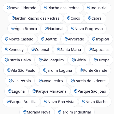
Novo Eldorado
Riacho das Pedras
Industrial
Jardim Riacho das Pedras
Cinco
Cabral
Água Branca
Nacional
Novo Progresso
Monte Castelo
Beatriz
Arvoredo
Tropical
Kennedy
Colonial
Santa Maria
Sapucaias
Estrela Dalva
São Joaquim
Glória
Europa
Vila São Paulo
Jardim Laguna
Fonte Grande
Vila Pérola
Novo Retiro
Estrela do Oriente
Laguna
Parque Maracanã
Parque São João
Parque Brasília
Novo Boa Vista
Novo Riacho
Morada Nova
Jardim Industrial