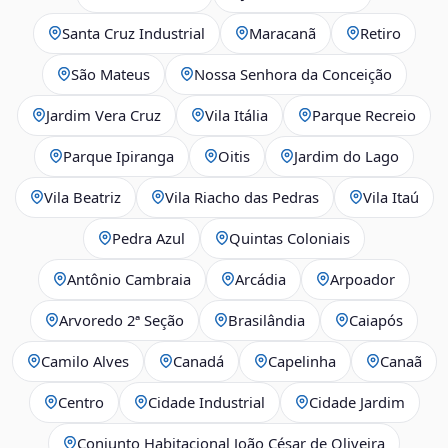
Santa Cruz Industrial
Maracanã
Retiro
São Mateus
Nossa Senhora da Conceição
Jardim Vera Cruz
Vila Itália
Parque Recreio
Parque Ipiranga
Oitis
Jardim do Lago
Vila Beatriz
Vila Riacho das Pedras
Vila Itaú
Pedra Azul
Quintas Coloniais
Antônio Cambraia
Arcádia
Arpoador
Arvoredo 2ª Seção
Brasilândia
Caiapós
Camilo Alves
Canadá
Capelinha
Canaã
Centro
Cidade Industrial
Cidade Jardim
Conjunto Habitacional João César de Oliveira