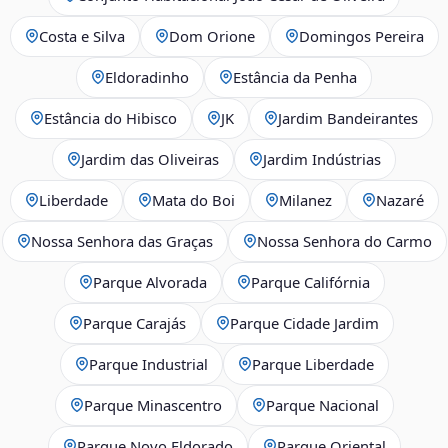
Costa e Silva
Dom Orione
Domingos Pereira
Eldoradinho
Estância da Penha
Estância do Hibisco
JK
Jardim Bandeirantes
Jardim das Oliveiras
Jardim Indústrias
Liberdade
Mata do Boi
Milanez
Nazaré
Nossa Senhora das Graças
Nossa Senhora do Carmo
Parque Alvorada
Parque Califórnia
Parque Carajás
Parque Cidade Jardim
Parque Industrial
Parque Liberdade
Parque Minascentro
Parque Nacional
Parque Novo Eldorado
Parque Oriental