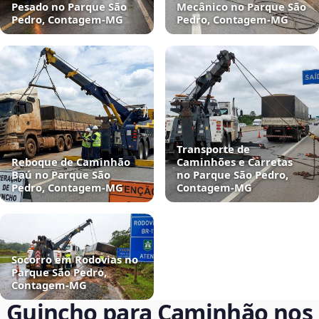
Pesado no Parque São
Mecânico no Parque São
Pedro, Contagem‑MG
Pedro, Contagem‑MG
Transporte de
Reboque de Caminhão
Caminhões e Carretas
Baú no Parque São
no Parque São Pedro,
Pedro, Contagem‑MG
Contagem‑MG
Socorro em Rodovias no
Parque São Pedro,
Contagem‑MG
Guincho para Caminhão nos