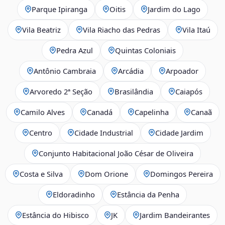
Parque Ipiranga
Oitis
Jardim do Lago
Vila Beatriz
Vila Riacho das Pedras
Vila Itaú
Pedra Azul
Quintas Coloniais
Antônio Cambraia
Arcádia
Arpoador
Arvoredo 2ª Seção
Brasilândia
Caiapós
Camilo Alves
Canadá
Capelinha
Canaã
Centro
Cidade Industrial
Cidade Jardim
Conjunto Habitacional João César de Oliveira
Costa e Silva
Dom Orione
Domingos Pereira
Eldoradinho
Estância da Penha
Estância do Hibisco
JK
Jardim Bandeirantes