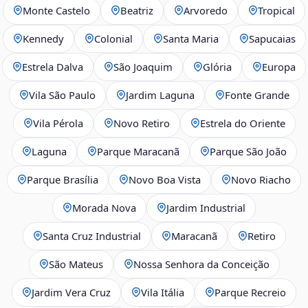
Monte Castelo
Beatriz
Arvoredo
Tropical
Kennedy
Colonial
Santa Maria
Sapucaias
Estrela Dalva
São Joaquim
Glória
Europa
Vila São Paulo
Jardim Laguna
Fonte Grande
Vila Pérola
Novo Retiro
Estrela do Oriente
Laguna
Parque Maracanã
Parque São João
Parque Brasília
Novo Boa Vista
Novo Riacho
Morada Nova
Jardim Industrial
Santa Cruz Industrial
Maracanã
Retiro
São Mateus
Nossa Senhora da Conceição
Jardim Vera Cruz
Vila Itália
Parque Recreio