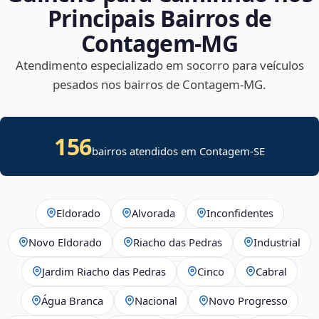
Principais Bairros de
Contagem‑MG
Atendimento especializado em socorro para veículos
pesados nos bairros de Contagem‑MG.
156
bairros atendidos em
Contagem
-
SE
Eldorado
Alvorada
Inconfidentes
Novo Eldorado
Riacho das Pedras
Industrial
Jardim Riacho das Pedras
Cinco
Cabral
Água Branca
Nacional
Novo Progresso