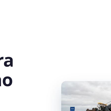
ra
no