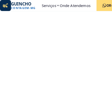
GUINCHO
Serviços
Onde Atendemos
OR
CONTAGEM
-
MG