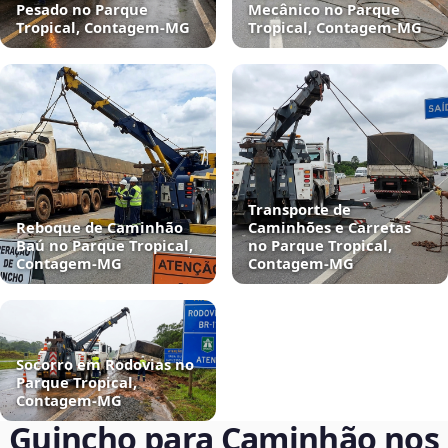
Pesado no Parque
Mecânico no Parque
Tropical, Contagem‑MG
Tropical, Contagem‑MG
Transporte de
Reboque de Caminhão
Caminhões e Carretas
Baú no Parque Tropical,
no Parque Tropical,
Contagem‑MG
Contagem‑MG
Socorro em Rodovias no
Parque Tropical,
Contagem‑MG
Guincho para Caminhão nos