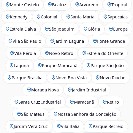
Monte Castelo
Beatriz
Arvoredo
Tropical
Kennedy
Colonial
Santa Maria
Sapucaias
Estrela Dalva
São Joaquim
Glória
Europa
Vila São Paulo
Jardim Laguna
Fonte Grande
Vila Pérola
Novo Retiro
Estrela do Oriente
Laguna
Parque Maracanã
Parque São João
Parque Brasília
Novo Boa Vista
Novo Riacho
Morada Nova
Jardim Industrial
Santa Cruz Industrial
Maracanã
Retiro
São Mateus
Nossa Senhora da Conceição
Jardim Vera Cruz
Vila Itália
Parque Recreio