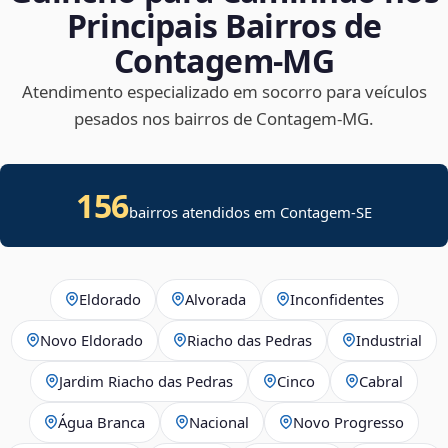
Principais Bairros de
Contagem‑MG
Atendimento especializado em socorro para veículos
pesados nos bairros de Contagem‑MG.
156
bairros atendidos em
Contagem
-
SE
Eldorado
Alvorada
Inconfidentes
Novo Eldorado
Riacho das Pedras
Industrial
Jardim Riacho das Pedras
Cinco
Cabral
Água Branca
Nacional
Novo Progresso