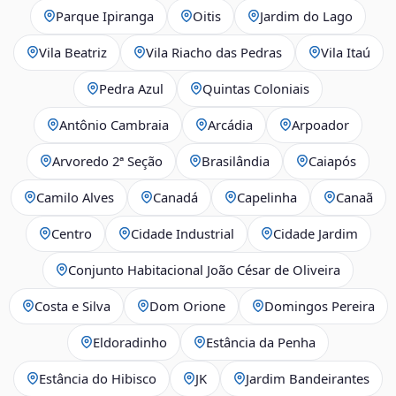
Parque Ipiranga
Oitis
Jardim do Lago
Vila Beatriz
Vila Riacho das Pedras
Vila Itaú
Pedra Azul
Quintas Coloniais
Antônio Cambraia
Arcádia
Arpoador
Arvoredo 2ª Seção
Brasilândia
Caiapós
Camilo Alves
Canadá
Capelinha
Canaã
Centro
Cidade Industrial
Cidade Jardim
Conjunto Habitacional João César de Oliveira
Costa e Silva
Dom Orione
Domingos Pereira
Eldoradinho
Estância da Penha
Estância do Hibisco
JK
Jardim Bandeirantes