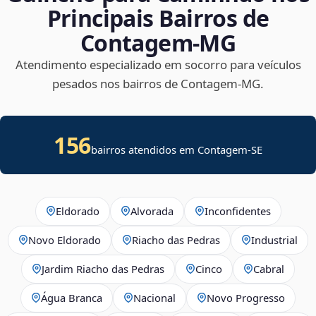
Principais Bairros de
Contagem‑MG
Atendimento especializado em socorro para veículos
pesados nos bairros de Contagem‑MG.
156
bairros atendidos em
Contagem
-
SE
Eldorado
Alvorada
Inconfidentes
Novo Eldorado
Riacho das Pedras
Industrial
Jardim Riacho das Pedras
Cinco
Cabral
Água Branca
Nacional
Novo Progresso