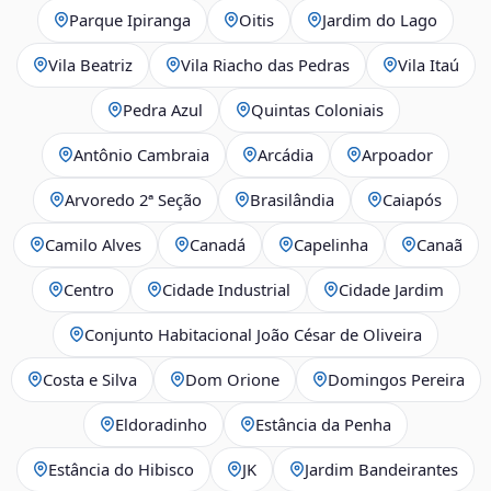
Parque Ipiranga
Oitis
Jardim do Lago
Vila Beatriz
Vila Riacho das Pedras
Vila Itaú
Pedra Azul
Quintas Coloniais
Antônio Cambraia
Arcádia
Arpoador
Arvoredo 2ª Seção
Brasilândia
Caiapós
Camilo Alves
Canadá
Capelinha
Canaã
Centro
Cidade Industrial
Cidade Jardim
Conjunto Habitacional João César de Oliveira
Costa e Silva
Dom Orione
Domingos Pereira
Eldoradinho
Estância da Penha
Estância do Hibisco
JK
Jardim Bandeirantes