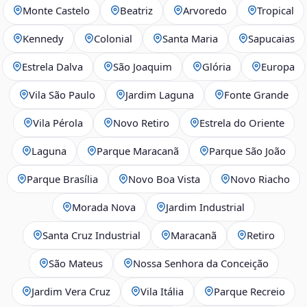
Monte Castelo
Beatriz
Arvoredo
Tropical
Kennedy
Colonial
Santa Maria
Sapucaias
Estrela Dalva
São Joaquim
Glória
Europa
Vila São Paulo
Jardim Laguna
Fonte Grande
Vila Pérola
Novo Retiro
Estrela do Oriente
Laguna
Parque Maracanã
Parque São João
Parque Brasília
Novo Boa Vista
Novo Riacho
Morada Nova
Jardim Industrial
Santa Cruz Industrial
Maracanã
Retiro
São Mateus
Nossa Senhora da Conceição
Jardim Vera Cruz
Vila Itália
Parque Recreio