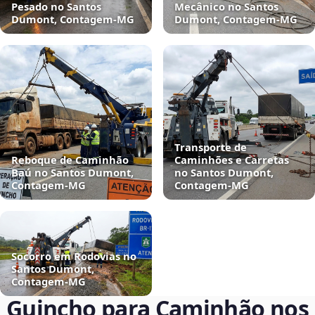
Pesado no Santos
Mecânico no Santos
Dumont, Contagem‑MG
Dumont, Contagem‑MG
Transporte de
Reboque de Caminhão
Caminhões e Carretas
Baú no Santos Dumont,
no Santos Dumont,
Contagem‑MG
Contagem‑MG
Socorro em Rodovias no
Santos Dumont,
Contagem‑MG
Guincho para Caminhão nos