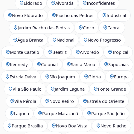
Eldorado
Alvorada
Inconfidentes
Novo Eldorado
Riacho das Pedras
Industrial
Jardim Riacho das Pedras
Cinco
Cabral
Água Branca
Nacional
Novo Progresso
Monte Castelo
Beatriz
Arvoredo
Tropical
Kennedy
Colonial
Santa Maria
Sapucaias
Estrela Dalva
São Joaquim
Glória
Europa
Vila São Paulo
Jardim Laguna
Fonte Grande
Vila Pérola
Novo Retiro
Estrela do Oriente
Laguna
Parque Maracanã
Parque São João
Parque Brasília
Novo Boa Vista
Novo Riacho