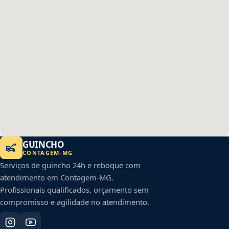
GUINCHO
CONTAGEM
-
MG
Serviços de guincho 24h e reboque com
atendimento em
Contagem
-
MG
.
Profissionais qualificados, orçamento sem
compromisso e agilidade no atendimento.