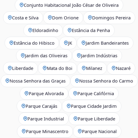
Conjunto Habitacional João César de Oliveira
Costa e Silva
Dom Orione
Domingos Pereira
Eldoradinho
Estância da Penha
Estância do Hibisco
JK
Jardim Bandeirantes
Jardim das Oliveiras
Jardim Indústrias
Liberdade
Mata do Boi
Milanez
Nazaré
Nossa Senhora das Graças
Nossa Senhora do Carmo
Parque Alvorada
Parque Califórnia
Parque Carajás
Parque Cidade Jardim
Parque Industrial
Parque Liberdade
Parque Minascentro
Parque Nacional