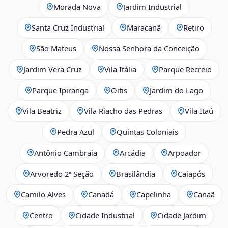
Morada Nova
Jardim Industrial
Santa Cruz Industrial
Maracanã
Retiro
São Mateus
Nossa Senhora da Conceição
Jardim Vera Cruz
Vila Itália
Parque Recreio
Parque Ipiranga
Oitis
Jardim do Lago
Vila Beatriz
Vila Riacho das Pedras
Vila Itaú
Pedra Azul
Quintas Coloniais
Antônio Cambraia
Arcádia
Arpoador
Arvoredo 2ª Seção
Brasilândia
Caiapós
Camilo Alves
Canadá
Capelinha
Canaã
Centro
Cidade Industrial
Cidade Jardim