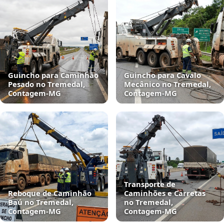
Guincho para Caminhão
Guincho para Cavalo
Pesado no Tremedal,
Mecânico no Tremedal,
Contagem‑MG
Contagem‑MG
Transporte de
Reboque de Caminhão
Caminhões e Carretas
Baú no Tremedal,
no Tremedal,
Contagem‑MG
Contagem‑MG