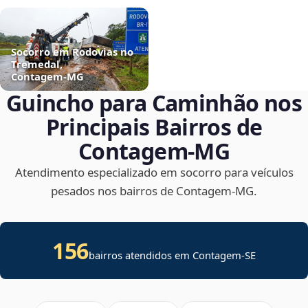
Socorro em Rodovias no
Tremedal,
Contagem‑MG
Guincho para Caminhão nos
Principais Bairros de
Contagem‑MG
Atendimento especializado em socorro para veículos
pesados nos bairros de Contagem‑MG.
156
bairros atendidos em
Contagem
-
SE