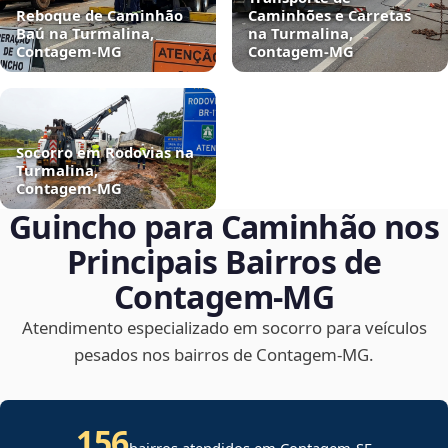
Reboque de Caminhão
Caminhões e Carretas
Baú na Turmalina,
na Turmalina,
Contagem‑MG
Contagem‑MG
Socorro em Rodovias na
Turmalina,
Contagem‑MG
Guincho para Caminhão nos
Principais Bairros de
Contagem‑MG
Atendimento especializado em socorro para veículos
pesados nos bairros de Contagem‑MG.
156
bairros atendidos em
Contagem
-
SE