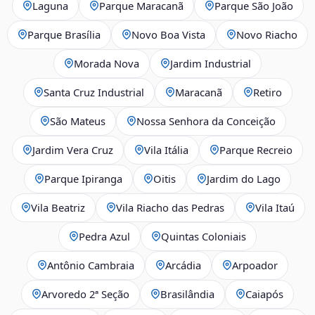
Laguna
Parque Maracanã
Parque São João
Parque Brasília
Novo Boa Vista
Novo Riacho
Morada Nova
Jardim Industrial
Santa Cruz Industrial
Maracanã
Retiro
São Mateus
Nossa Senhora da Conceição
Jardim Vera Cruz
Vila Itália
Parque Recreio
Parque Ipiranga
Oitis
Jardim do Lago
Vila Beatriz
Vila Riacho das Pedras
Vila Itaú
Pedra Azul
Quintas Coloniais
Antônio Cambraia
Arcádia
Arpoador
Arvoredo 2ª Seção
Brasilândia
Caiapós