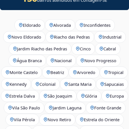
Eldorado
Alvorada
Inconfidentes
Novo Eldorado
Riacho das Pedras
Industrial
Jardim Riacho das Pedras
Cinco
Cabral
Água Branca
Nacional
Novo Progresso
Monte Castelo
Beatriz
Arvoredo
Tropical
Kennedy
Colonial
Santa Maria
Sapucaias
Estrela Dalva
São Joaquim
Glória
Europa
Vila São Paulo
Jardim Laguna
Fonte Grande
Vila Pérola
Novo Retiro
Estrela do Oriente