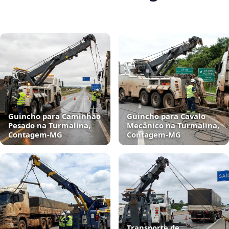
Guincho para Caminhão
Guincho para Cavalo
Pesado na Turmalina,
Mecânico na Turmalina,
Contagem‑MG
Contagem‑MG
Transporte de