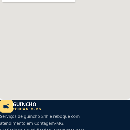
GUINCHO
CONTAGEM
-
MG
Serviços de guincho 24h e reboque com
atendimento em
Contagem
-
MG
.
Profissionais qualificados, orçamento sem