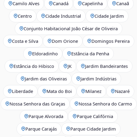
Camilo Alves
Canadá
Capelinha
Canaã
Centro
Cidade Industrial
Cidade Jardim
Conjunto Habitacional João César de Oliveira
Costa e Silva
Dom Orione
Domingos Pereira
Eldoradinho
Estância da Penha
Estância do Hibisco
JK
Jardim Bandeirantes
Jardim das Oliveiras
Jardim Indústrias
Liberdade
Mata do Boi
Milanez
Nazaré
Nossa Senhora das Graças
Nossa Senhora do Carmo
Parque Alvorada
Parque Califórnia
Parque Carajás
Parque Cidade Jardim