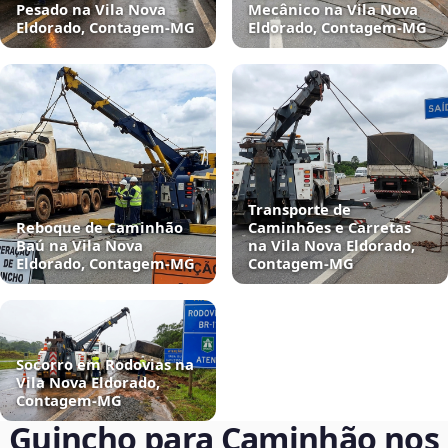
Pesado na Vila Nova
Mecânico na Vila Nova
Eldorado, Contagem‑MG
Eldorado, Contagem‑MG
Transporte de
Reboque de Caminhão
Caminhões e Carretas
Baú na Vila Nova
na Vila Nova Eldorado,
Eldorado, Contagem‑MG
Contagem‑MG
Socorro em Rodovias na
Vila Nova Eldorado,
Contagem‑MG
Guincho para Caminhão nos