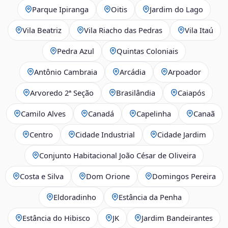
Parque Ipiranga
Oitis
Jardim do Lago
Vila Beatriz
Vila Riacho das Pedras
Vila Itaú
Pedra Azul
Quintas Coloniais
Antônio Cambraia
Arcádia
Arpoador
Arvoredo 2ª Seção
Brasilândia
Caiapós
Camilo Alves
Canadá
Capelinha
Canaã
Centro
Cidade Industrial
Cidade Jardim
Conjunto Habitacional João César de Oliveira
Costa e Silva
Dom Orione
Domingos Pereira
Eldoradinho
Estância da Penha
Estância do Hibisco
JK
Jardim Bandeirantes