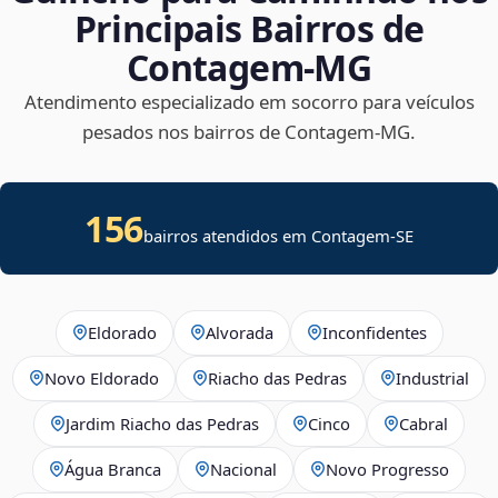
Principais Bairros de
Contagem‑MG
Atendimento especializado em socorro para veículos
pesados nos bairros de Contagem‑MG.
156
bairros atendidos em
Contagem
-
SE
Eldorado
Alvorada
Inconfidentes
Novo Eldorado
Riacho das Pedras
Industrial
Jardim Riacho das Pedras
Cinco
Cabral
Água Branca
Nacional
Novo Progresso