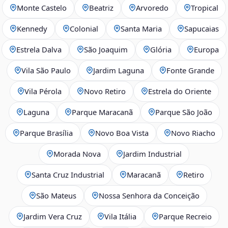
Monte Castelo
Beatriz
Arvoredo
Tropical
Kennedy
Colonial
Santa Maria
Sapucaias
Estrela Dalva
São Joaquim
Glória
Europa
Vila São Paulo
Jardim Laguna
Fonte Grande
Vila Pérola
Novo Retiro
Estrela do Oriente
Laguna
Parque Maracanã
Parque São João
Parque Brasília
Novo Boa Vista
Novo Riacho
Morada Nova
Jardim Industrial
Santa Cruz Industrial
Maracanã
Retiro
São Mateus
Nossa Senhora da Conceição
Jardim Vera Cruz
Vila Itália
Parque Recreio