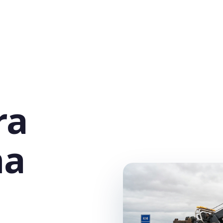
ra
na