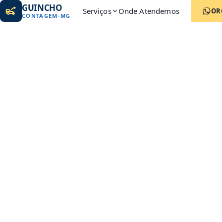
GUINCHO
Serviços
Onde Atendemos
OR
CONTAGEM
-
MG