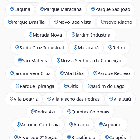
Laguna
Parque Maracanã
Parque São João
Parque Brasília
Novo Boa Vista
Novo Riacho
Morada Nova
Jardim Industrial
Santa Cruz Industrial
Maracanã
Retiro
São Mateus
Nossa Senhora da Conceição
Jardim Vera Cruz
Vila Itália
Parque Recreio
Parque Ipiranga
Oitis
Jardim do Lago
Vila Beatriz
Vila Riacho das Pedras
Vila Itaú
Pedra Azul
Quintas Coloniais
Antônio Cambraia
Arcádia
Arpoador
Arvoredo 2ª Seção
Brasilândia
Caiapós