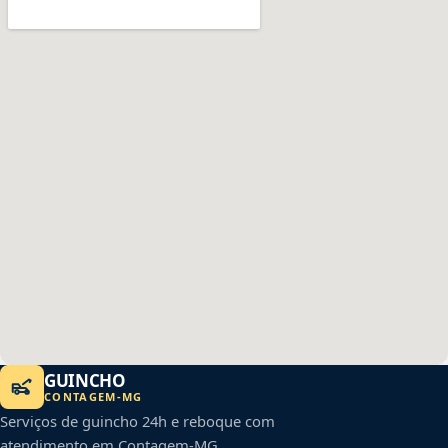
GUINCHO
CONTAGEM
-
MG
Serviços de guincho 24h e reboque com
atendimento em
Contagem
-
MG
.