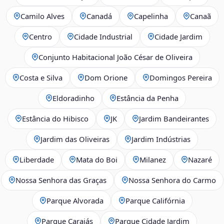
Camilo Alves
Canadá
Capelinha
Canaã
Centro
Cidade Industrial
Cidade Jardim
Conjunto Habitacional João César de Oliveira
Costa e Silva
Dom Orione
Domingos Pereira
Eldoradinho
Estância da Penha
Estância do Hibisco
JK
Jardim Bandeirantes
Jardim das Oliveiras
Jardim Indústrias
Liberdade
Mata do Boi
Milanez
Nazaré
Nossa Senhora das Graças
Nossa Senhora do Carmo
Parque Alvorada
Parque Califórnia
Parque Carajás
Parque Cidade Jardim