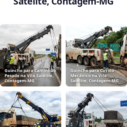
Satélite, Contagem‑MG
Guincho para Caminhão
Guincho para Cavalo
Pesado na Vila Satélite,
Mecânico na Vila
Contagem‑MG
Satélite, Contagem‑MG