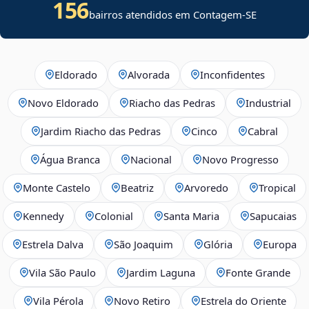
156
bairros atendidos em
Contagem
-
SE
Eldorado
Alvorada
Inconfidentes
Novo Eldorado
Riacho das Pedras
Industrial
Jardim Riacho das Pedras
Cinco
Cabral
Água Branca
Nacional
Novo Progresso
Monte Castelo
Beatriz
Arvoredo
Tropical
Kennedy
Colonial
Santa Maria
Sapucaias
Estrela Dalva
São Joaquim
Glória
Europa
Vila São Paulo
Jardim Laguna
Fonte Grande
Vila Pérola
Novo Retiro
Estrela do Oriente