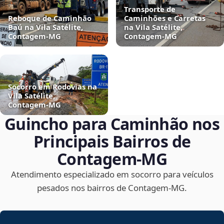
Transporte de
Reboque de Caminhão
Caminhões e Carretas
Baú na Vila Satélite,
na Vila Satélite,
Contagem‑MG
Contagem‑MG
Socorro em Rodovias na
Vila Satélite,
Contagem‑MG
Guincho para Caminhão nos
Principais Bairros de
Contagem‑MG
Atendimento especializado em socorro para veículos
pesados nos bairros de Contagem‑MG.