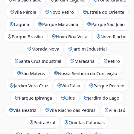
Vila Pérola
Novo Retiro
Estrela do Oriente
Laguna
Parque Maracanã
Parque São João
Parque Brasília
Novo Boa Vista
Novo Riacho
Morada Nova
Jardim Industrial
Santa Cruz Industrial
Maracanã
Retiro
São Mateus
Nossa Senhora da Conceição
Jardim Vera Cruz
Vila Itália
Parque Recreio
Parque Ipiranga
Oitis
Jardim do Lago
Vila Beatriz
Vila Riacho das Pedras
Vila Itaú
Pedra Azul
Quintas Coloniais