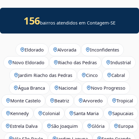
156
bairros atendidos em
Contagem
-
SE
Eldorado
Alvorada
Inconfidentes
Novo Eldorado
Riacho das Pedras
Industrial
Jardim Riacho das Pedras
Cinco
Cabral
Água Branca
Nacional
Novo Progresso
Monte Castelo
Beatriz
Arvoredo
Tropical
Kennedy
Colonial
Santa Maria
Sapucaias
Estrela Dalva
São Joaquim
Glória
Europa
Vila São Paulo
Jardim Laguna
Fonte Grande