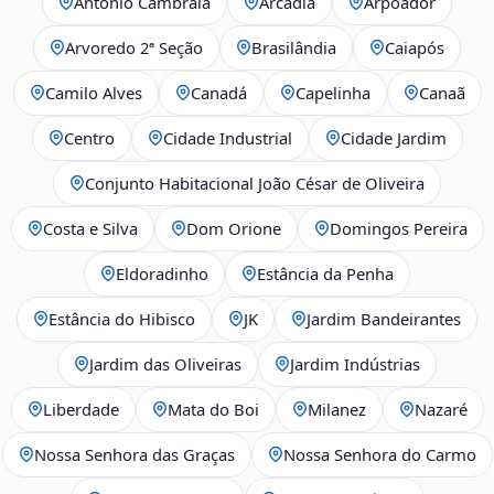
Antônio Cambraia
Arcádia
Arpoador
Arvoredo 2ª Seção
Brasilândia
Caiapós
Camilo Alves
Canadá
Capelinha
Canaã
Centro
Cidade Industrial
Cidade Jardim
Conjunto Habitacional João César de Oliveira
Costa e Silva
Dom Orione
Domingos Pereira
Eldoradinho
Estância da Penha
Estância do Hibisco
JK
Jardim Bandeirantes
Jardim das Oliveiras
Jardim Indústrias
Liberdade
Mata do Boi
Milanez
Nazaré
Nossa Senhora das Graças
Nossa Senhora do Carmo