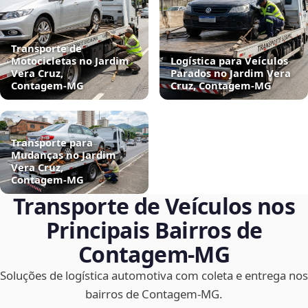
Transporte de
Motocicletas no Jardim
Logística para Veículos
Vera Cruz,
Parados no Jardim Vera
Contagem‑MG
Cruz, Contagem‑MG
Transporte para
Mudanças no Jardim
Vera Cruz,
Contagem‑MG
Transporte de Veículos nos
Principais Bairros de
Contagem‑MG
Soluções de logística automotiva com coleta e entrega nos
bairros de Contagem‑MG.