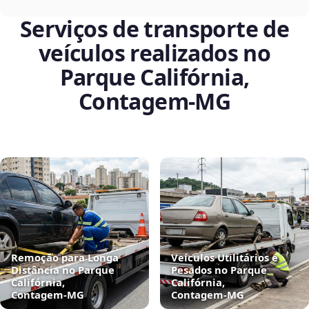
Serviços de transporte de
veículos realizados no
Parque Califórnia,
Contagem‑MG
Remoção para Longa
Veículos Utilitários e
Distância no Parque
Pesados no Parque
Califórnia,
Califórnia,
Contagem‑MG
Contagem‑MG