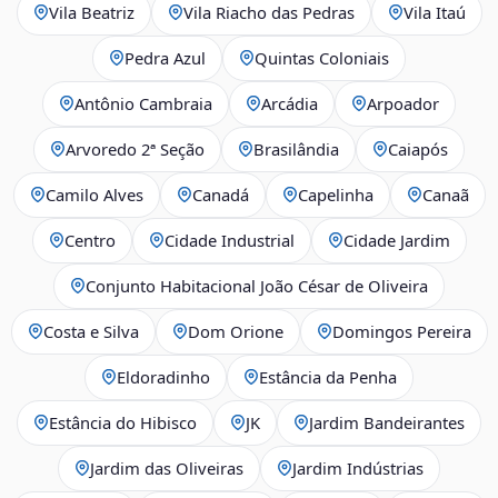
Vila Beatriz
Vila Riacho das Pedras
Vila Itaú
Pedra Azul
Quintas Coloniais
Antônio Cambraia
Arcádia
Arpoador
Arvoredo 2ª Seção
Brasilândia
Caiapós
Camilo Alves
Canadá
Capelinha
Canaã
Centro
Cidade Industrial
Cidade Jardim
Conjunto Habitacional João César de Oliveira
Costa e Silva
Dom Orione
Domingos Pereira
Eldoradinho
Estância da Penha
Estância do Hibisco
JK
Jardim Bandeirantes
Jardim das Oliveiras
Jardim Indústrias