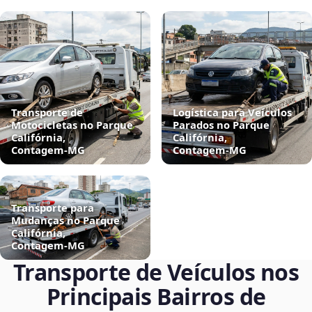
Transporte de
Logística para Veículos
Motocicletas no Parque
Parados no Parque
Califórnia,
Califórnia,
Contagem‑MG
Contagem‑MG
Transporte para
Mudanças no Parque
Califórnia,
Contagem‑MG
Transporte de Veículos nos
Principais Bairros de