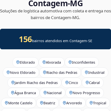
Contagem‑MG
Soluções de logística automotiva com coleta e entrega nos
bairros de Contagem‑MG.
156
bairros atendidos em
Contagem
-
SE
Eldorado
Alvorada
Inconfidentes
Novo Eldorado
Riacho das Pedras
Industrial
Jardim Riacho das Pedras
Cinco
Cabral
Água Branca
Nacional
Novo Progresso
Monte Castelo
Beatriz
Arvoredo
Tropical