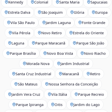
Kennedy
Colonial
Santa Maria
Sapucaias
Estrela Dalva
São Joaquim
Glória
Europa
Vila São Paulo
Jardim Laguna
Fonte Grande
Vila Pérola
Novo Retiro
Estrela do Oriente
Laguna
Parque Maracanã
Parque São João
Parque Brasília
Novo Boa Vista
Novo Riacho
Morada Nova
Jardim Industrial
Santa Cruz Industrial
Maracanã
Retiro
São Mateus
Nossa Senhora da Conceição
Jardim Vera Cruz
Vila Itália
Parque Recreio
Parque Ipiranga
Oitis
Jardim do Lago