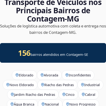
Transporte de Veículos nos
Principais Bairros de
Contagem‑MG
Soluções de logística automotiva com coleta e entrega nos
bairros de Contagem‑MG.
156
bairros atendidos em
Contagem
-
SE
Eldorado
Alvorada
Inconfidentes
Novo Eldorado
Riacho das Pedras
Industrial
Jardim Riacho das Pedras
Cinco
Cabral
Água Branca
Nacional
Novo Progresso