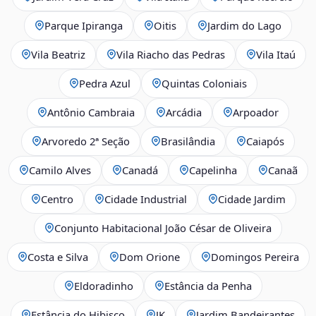
Parque Ipiranga
Oitis
Jardim do Lago
Vila Beatriz
Vila Riacho das Pedras
Vila Itaú
Pedra Azul
Quintas Coloniais
Antônio Cambraia
Arcádia
Arpoador
Arvoredo 2ª Seção
Brasilândia
Caiapós
Camilo Alves
Canadá
Capelinha
Canaã
Centro
Cidade Industrial
Cidade Jardim
Conjunto Habitacional João César de Oliveira
Costa e Silva
Dom Orione
Domingos Pereira
Eldoradinho
Estância da Penha
Estância do Hibisco
JK
Jardim Bandeirantes