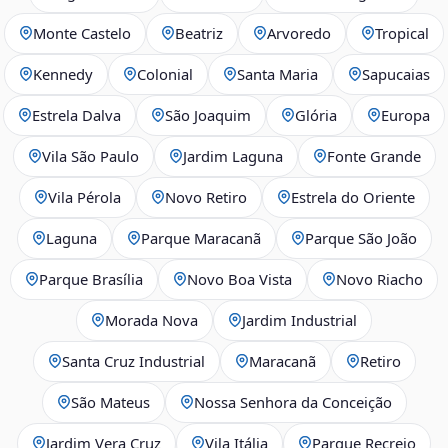
Monte Castelo
Beatriz
Arvoredo
Tropical
Kennedy
Colonial
Santa Maria
Sapucaias
Estrela Dalva
São Joaquim
Glória
Europa
Vila São Paulo
Jardim Laguna
Fonte Grande
Vila Pérola
Novo Retiro
Estrela do Oriente
Laguna
Parque Maracanã
Parque São João
Parque Brasília
Novo Boa Vista
Novo Riacho
Morada Nova
Jardim Industrial
Santa Cruz Industrial
Maracanã
Retiro
São Mateus
Nossa Senhora da Conceição
Jardim Vera Cruz
Vila Itália
Parque Recreio