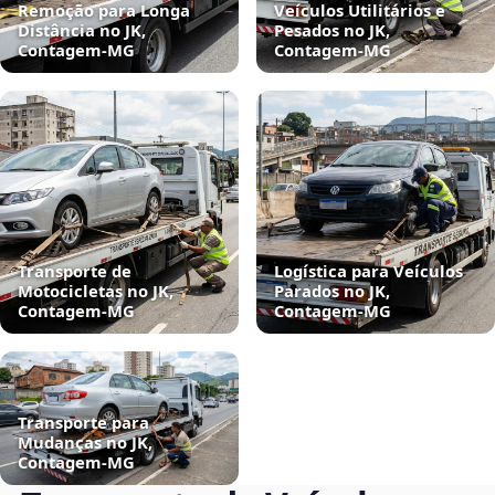
Remoção para Longa
Veículos Utilitários e
Distância no JK,
Pesados no JK,
Contagem‑MG
Contagem‑MG
Transporte de
Logística para Veículos
Motocicletas no JK,
Parados no JK,
Contagem‑MG
Contagem‑MG
Transporte para
Mudanças no JK,
Contagem‑MG