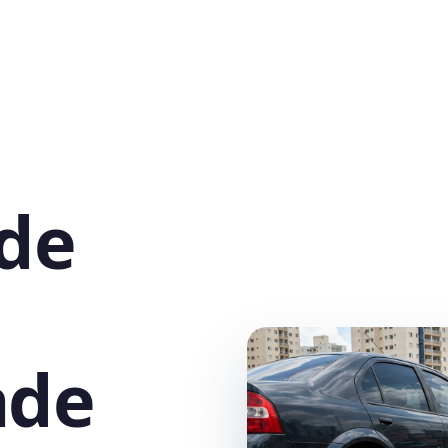
 de
ade