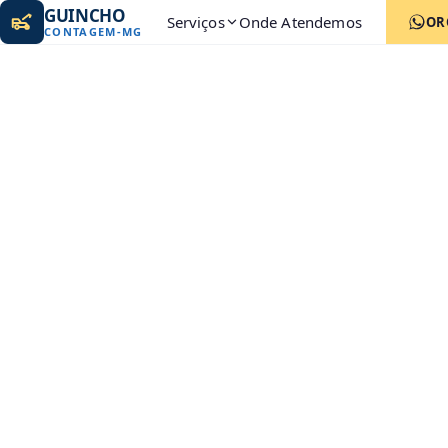
GUINCHO
Serviços
Onde Atendemos
OR
CONTAGEM
-
MG