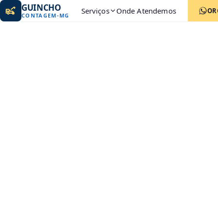
GUINCHO
Serviços
Onde Atendemos
OR
CONTAGEM
-
MG