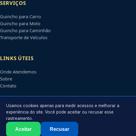
SERVIÇOS
Guincho para Carro
Guincho para Moto
Guincho para Caminhão
Transporte de Veículos
LINKS ÚTEIS
Onde Atendemos
Sobre
Contato
CONTATO
Usamos cookies apenas para medir acessos e melhorar a
experiência do site. Você pode aceitar ou recusar esse
rastreamento.
Atendimento em
Contagem
-
MG
e regiões parceiras
contato@guinchoscontagem.com.br
Aceitar
Recusar
©
2026
Guincho em
Contagem
-
MG
. Todos os direitos reservados.