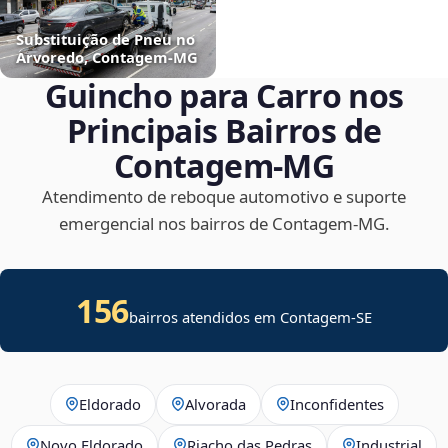
Substituição de Pneu no
Arvoredo, Contagem‑MG
Guincho para Carro nos
Principais Bairros de
Contagem‑MG
Atendimento de reboque automotivo e suporte
emergencial nos bairros de Contagem‑MG.
156
bairros atendidos em
Contagem
-
SE
Eldorado
Alvorada
Inconfidentes
Novo Eldorado
Riacho das Pedras
Industrial