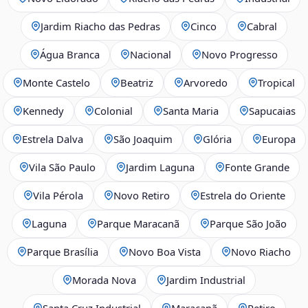
Jardim Riacho das Pedras
Cinco
Cabral
Água Branca
Nacional
Novo Progresso
Monte Castelo
Beatriz
Arvoredo
Tropical
Kennedy
Colonial
Santa Maria
Sapucaias
Estrela Dalva
São Joaquim
Glória
Europa
Vila São Paulo
Jardim Laguna
Fonte Grande
Vila Pérola
Novo Retiro
Estrela do Oriente
Laguna
Parque Maracanã
Parque São João
Parque Brasília
Novo Boa Vista
Novo Riacho
Morada Nova
Jardim Industrial
Santa Cruz Industrial
Maracanã
Retiro