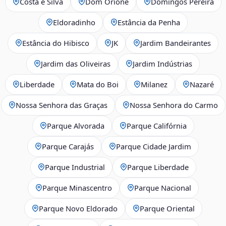
Costa e Silva
Dom Orione
Domingos Pereira
Eldoradinho
Estância da Penha
Estância do Hibisco
JK
Jardim Bandeirantes
Jardim das Oliveiras
Jardim Indústrias
Liberdade
Mata do Boi
Milanez
Nazaré
Nossa Senhora das Graças
Nossa Senhora do Carmo
Parque Alvorada
Parque Califórnia
Parque Carajás
Parque Cidade Jardim
Parque Industrial
Parque Liberdade
Parque Minascentro
Parque Nacional
Parque Novo Eldorado
Parque Oriental