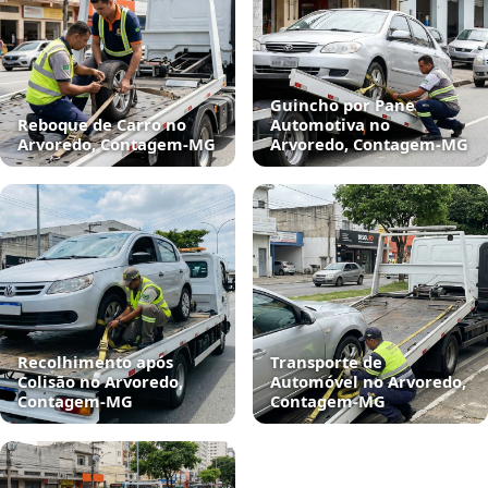
Guincho por Pane
Reboque de Carro no
Automotiva no
Arvoredo, Contagem‑MG
Arvoredo, Contagem‑MG
Recolhimento após
Transporte de
Colisão no Arvoredo,
Automóvel no Arvoredo,
Contagem‑MG
Contagem‑MG