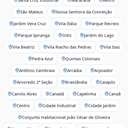
São Mateus
Nossa Senhora da Conceição
Jardim Vera Cruz
Vila Itália
Parque Recreio
Parque Ipiranga
Oitis
Jardim do Lago
Vila Beatriz
Vila Riacho das Pedras
Vila Itaú
Pedra Azul
Quintas Coloniais
Antônio Cambraia
Arcádia
Arpoador
Arvoredo 2ª Seção
Brasilândia
Caiapós
Camilo Alves
Canadá
Capelinha
Canaã
Centro
Cidade Industrial
Cidade Jardim
Conjunto Habitacional João César de Oliveira