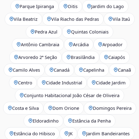
Parque Ipiranga
Oitis
Jardim do Lago
Vila Beatriz
Vila Riacho das Pedras
Vila Itaú
Pedra Azul
Quintas Coloniais
Antônio Cambraia
Arcádia
Arpoador
Arvoredo 2ª Seção
Brasilândia
Caiapós
Camilo Alves
Canadá
Capelinha
Canaã
Centro
Cidade Industrial
Cidade Jardim
Conjunto Habitacional João César de Oliveira
Costa e Silva
Dom Orione
Domingos Pereira
Eldoradinho
Estância da Penha
Estância do Hibisco
JK
Jardim Bandeirantes