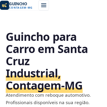
GUINCHO
CONTAGEM
-
MG
Guincho para
Carro em Santa
Cruz
Industrial,
Contagem‑MG
Atendimento com reboque automotivo.
Profissionais disponíveis na sua região.