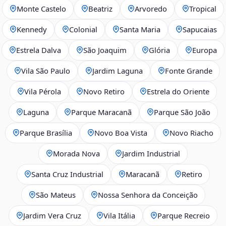
Monte Castelo
Beatriz
Arvoredo
Tropical
Kennedy
Colonial
Santa Maria
Sapucaias
Estrela Dalva
São Joaquim
Glória
Europa
Vila São Paulo
Jardim Laguna
Fonte Grande
Vila Pérola
Novo Retiro
Estrela do Oriente
Laguna
Parque Maracanã
Parque São João
Parque Brasília
Novo Boa Vista
Novo Riacho
Morada Nova
Jardim Industrial
Santa Cruz Industrial
Maracanã
Retiro
São Mateus
Nossa Senhora da Conceição
Jardim Vera Cruz
Vila Itália
Parque Recreio