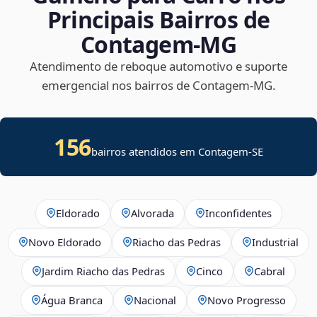
Principais Bairros de
Contagem‑MG
Atendimento de reboque automotivo e suporte
emergencial nos bairros de Contagem‑MG.
156
bairros atendidos em
Contagem
-
SE
Eldorado
Alvorada
Inconfidentes
Novo Eldorado
Riacho das Pedras
Industrial
Jardim Riacho das Pedras
Cinco
Cabral
Água Branca
Nacional
Novo Progresso