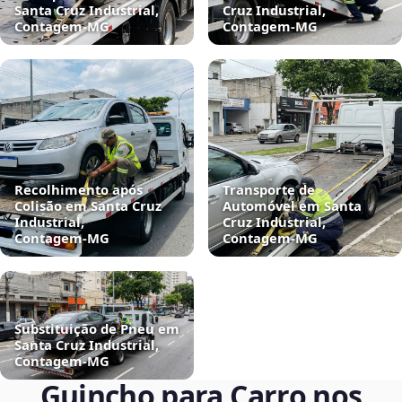
Santa Cruz Industrial,
Cruz Industrial,
Contagem‑MG
Contagem‑MG
Recolhimento após
Transporte de
Colisão em Santa Cruz
Automóvel em Santa
Industrial,
Cruz Industrial,
Contagem‑MG
Contagem‑MG
Substituição de Pneu em
Santa Cruz Industrial,
Contagem‑MG
Guincho para Carro nos