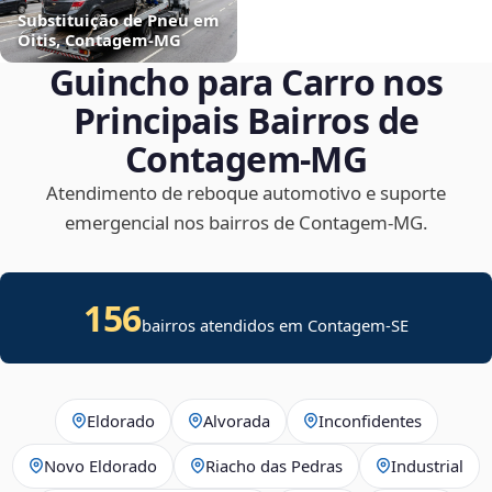
Substituição de Pneu em
Oitis, Contagem‑MG
Guincho para Carro nos
Principais Bairros de
Contagem‑MG
Atendimento de reboque automotivo e suporte
emergencial nos bairros de Contagem‑MG.
156
bairros atendidos em
Contagem
-
SE
Eldorado
Alvorada
Inconfidentes
Novo Eldorado
Riacho das Pedras
Industrial