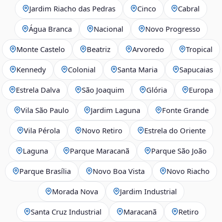
Jardim Riacho das Pedras
Cinco
Cabral
Água Branca
Nacional
Novo Progresso
Monte Castelo
Beatriz
Arvoredo
Tropical
Kennedy
Colonial
Santa Maria
Sapucaias
Estrela Dalva
São Joaquim
Glória
Europa
Vila São Paulo
Jardim Laguna
Fonte Grande
Vila Pérola
Novo Retiro
Estrela do Oriente
Laguna
Parque Maracanã
Parque São João
Parque Brasília
Novo Boa Vista
Novo Riacho
Morada Nova
Jardim Industrial
Santa Cruz Industrial
Maracanã
Retiro