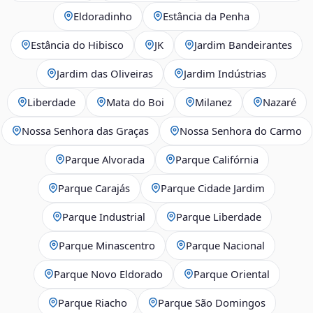
Eldoradinho
Estância da Penha
Estância do Hibisco
JK
Jardim Bandeirantes
Jardim das Oliveiras
Jardim Indústrias
Liberdade
Mata do Boi
Milanez
Nazaré
Nossa Senhora das Graças
Nossa Senhora do Carmo
Parque Alvorada
Parque Califórnia
Parque Carajás
Parque Cidade Jardim
Parque Industrial
Parque Liberdade
Parque Minascentro
Parque Nacional
Parque Novo Eldorado
Parque Oriental
Parque Riacho
Parque São Domingos