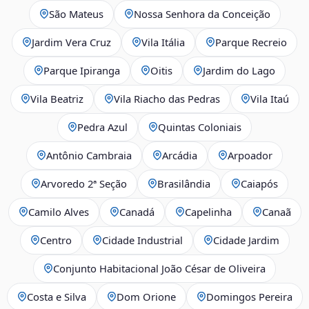
São Mateus
Nossa Senhora da Conceição
Jardim Vera Cruz
Vila Itália
Parque Recreio
Parque Ipiranga
Oitis
Jardim do Lago
Vila Beatriz
Vila Riacho das Pedras
Vila Itaú
Pedra Azul
Quintas Coloniais
Antônio Cambraia
Arcádia
Arpoador
Arvoredo 2ª Seção
Brasilândia
Caiapós
Camilo Alves
Canadá
Capelinha
Canaã
Centro
Cidade Industrial
Cidade Jardim
Conjunto Habitacional João César de Oliveira
Costa e Silva
Dom Orione
Domingos Pereira