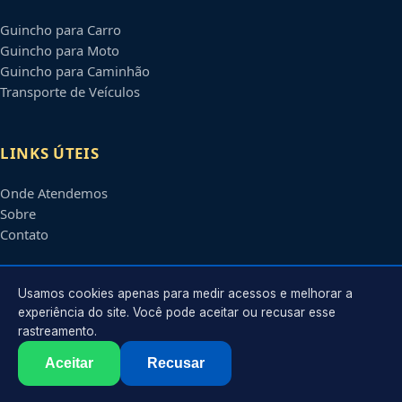
Guincho para Carro
Guincho para Moto
Guincho para Caminhão
Transporte de Veículos
LINKS ÚTEIS
Onde Atendemos
Sobre
Contato
CONTATO
Usamos cookies apenas para medir acessos e melhorar a
experiência do site. Você pode aceitar ou recusar esse
rastreamento.
Atendimento em
Contagem
-
MG
e regiões parceiras
contato@guinchoscontagem.com.br
Aceitar
Recusar
©
2026
Guincho em
Contagem
-
MG
. Todos os direitos reservados.
Política de Privacidade
·
Termos de Uso
·
Sitemap