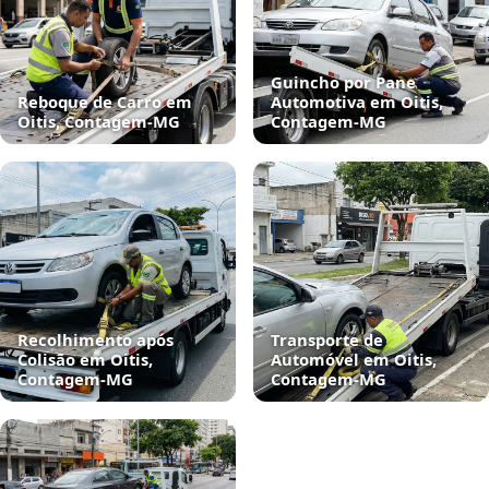
Guincho por Pane
Reboque de Carro em
Automotiva em Oitis,
Oitis, Contagem‑MG
Contagem‑MG
Recolhimento após
Transporte de
Colisão em Oitis,
Automóvel em Oitis,
Contagem‑MG
Contagem‑MG