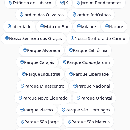
Estância do Hibisco
JK
Jardim Bandeirantes
Jardim das Oliveiras
Jardim Indústrias
Liberdade
Mata do Boi
Milanez
Nazaré
Nossa Senhora das Graças
Nossa Senhora do Carmo
Parque Alvorada
Parque Califórnia
Parque Carajás
Parque Cidade Jardim
Parque Industrial
Parque Liberdade
Parque Minascentro
Parque Nacional
Parque Novo Eldorado
Parque Oriental
Parque Riacho
Parque São Domingos
Parque São Jorge
Parque São Mateus