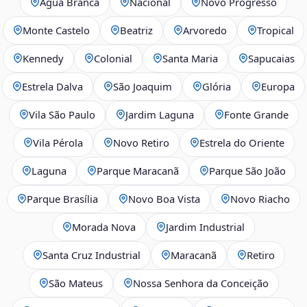
Água Branca
Nacional
Novo Progresso
Monte Castelo
Beatriz
Arvoredo
Tropical
Kennedy
Colonial
Santa Maria
Sapucaias
Estrela Dalva
São Joaquim
Glória
Europa
Vila São Paulo
Jardim Laguna
Fonte Grande
Vila Pérola
Novo Retiro
Estrela do Oriente
Laguna
Parque Maracanã
Parque São João
Parque Brasília
Novo Boa Vista
Novo Riacho
Morada Nova
Jardim Industrial
Santa Cruz Industrial
Maracanã
Retiro
São Mateus
Nossa Senhora da Conceição