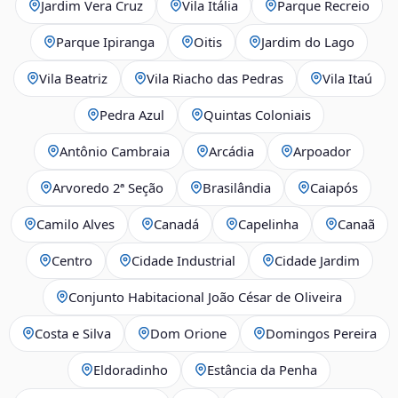
Jardim Vera Cruz
Vila Itália
Parque Recreio
Parque Ipiranga
Oitis
Jardim do Lago
Vila Beatriz
Vila Riacho das Pedras
Vila Itaú
Pedra Azul
Quintas Coloniais
Antônio Cambraia
Arcádia
Arpoador
Arvoredo 2ª Seção
Brasilândia
Caiapós
Camilo Alves
Canadá
Capelinha
Canaã
Centro
Cidade Industrial
Cidade Jardim
Conjunto Habitacional João César de Oliveira
Costa e Silva
Dom Orione
Domingos Pereira
Eldoradinho
Estância da Penha