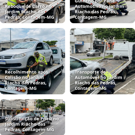
Guincho por Pane
Reboque de Carro no
Automotiva no Jardim
Jardim Riacho das
Riacho das Pedras,
Pedras, Contagem‑MG
Contagem‑MG
Recolhimento após
Transporte de
Colisão no Jardim
Automóvel no Jardim
Riacho das Pedras,
Riacho das Pedras,
Contagem‑MG
Contagem‑MG
Substituição de Pneu no
Jardim Riacho das
Pedras, Contagem‑MG