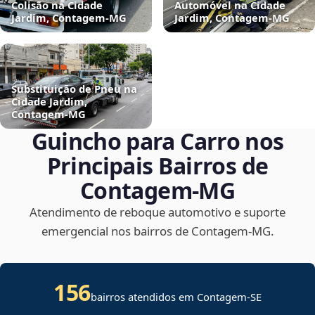
Colisão na Cidade
Automóvel na Cidade
Jardim, Contagem‑MG
Jardim, Contagem‑MG
Substituição de Pneu na
Cidade Jardim,
Contagem‑MG
Guincho para Carro nos
Principais Bairros de
Contagem‑MG
Atendimento de reboque automotivo e suporte
emergencial nos bairros de Contagem‑MG.
156
bairros atendidos em
Contagem
-
SE