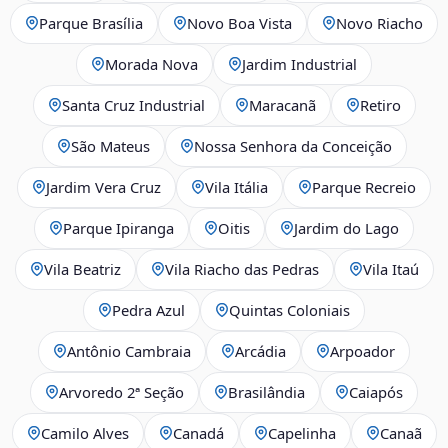
Parque Brasília
Novo Boa Vista
Novo Riacho
Morada Nova
Jardim Industrial
Santa Cruz Industrial
Maracanã
Retiro
São Mateus
Nossa Senhora da Conceição
Jardim Vera Cruz
Vila Itália
Parque Recreio
Parque Ipiranga
Oitis
Jardim do Lago
Vila Beatriz
Vila Riacho das Pedras
Vila Itaú
Pedra Azul
Quintas Coloniais
Antônio Cambraia
Arcádia
Arpoador
Arvoredo 2ª Seção
Brasilândia
Caiapós
Camilo Alves
Canadá
Capelinha
Canaã