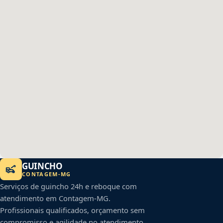
GUINCHO
CONTAGEM
-
MG
Serviços de guincho 24h e reboque com
atendimento em
Contagem
-
MG
.
Profissionais qualificados, orçamento sem
compromisso e agilidade no atendimento.