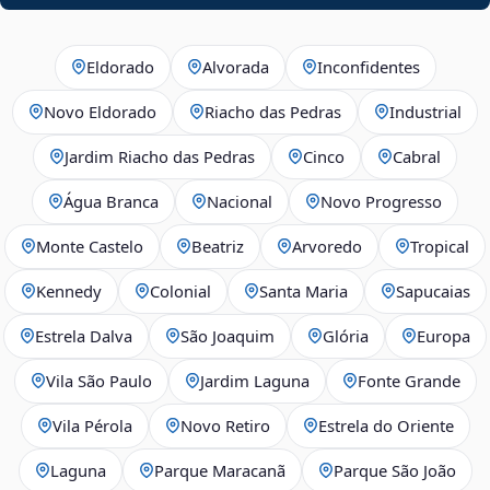
Eldorado
Alvorada
Inconfidentes
Novo Eldorado
Riacho das Pedras
Industrial
Jardim Riacho das Pedras
Cinco
Cabral
Água Branca
Nacional
Novo Progresso
Monte Castelo
Beatriz
Arvoredo
Tropical
Kennedy
Colonial
Santa Maria
Sapucaias
Estrela Dalva
São Joaquim
Glória
Europa
Vila São Paulo
Jardim Laguna
Fonte Grande
Vila Pérola
Novo Retiro
Estrela do Oriente
Laguna
Parque Maracanã
Parque São João