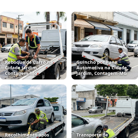
Reboque de Carro na
Guincho por Pane
Cidade Jardim,
Automotiva na Cidade
Contagem‑MG
Jardim, Contagem‑MG
Recolhimento após
Transporte de