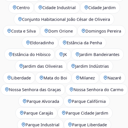
Centro
Cidade Industrial
Cidade Jardim
Conjunto Habitacional João César de Oliveira
Costa e Silva
Dom Orione
Domingos Pereira
Eldoradinho
Estância da Penha
Estância do Hibisco
JK
Jardim Bandeirantes
Jardim das Oliveiras
Jardim Indústrias
Liberdade
Mata do Boi
Milanez
Nazaré
Nossa Senhora das Graças
Nossa Senhora do Carmo
Parque Alvorada
Parque Califórnia
Parque Carajás
Parque Cidade Jardim
Parque Industrial
Parque Liberdade