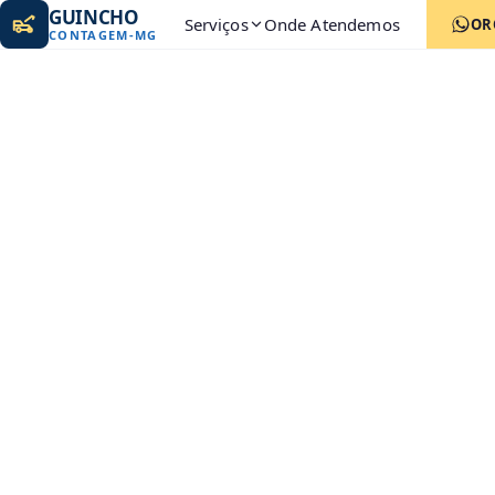
GUINCHO
Serviços
Onde Atendemos
OR
CONTAGEM
-
MG