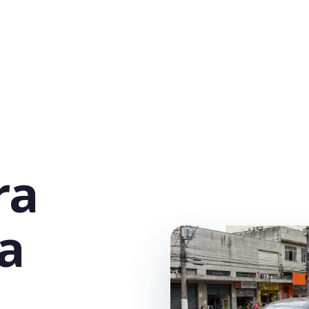
ra
la