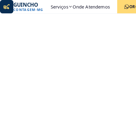
GUINCHO
Serviços
Onde Atendemos
OR
CONTAGEM
-
MG