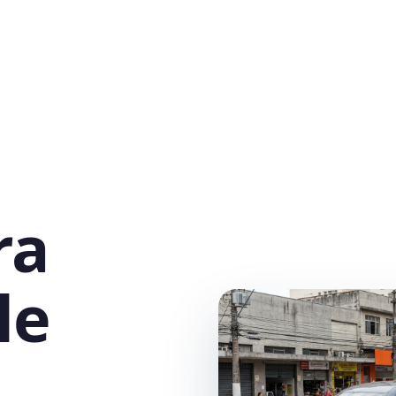
ra
le