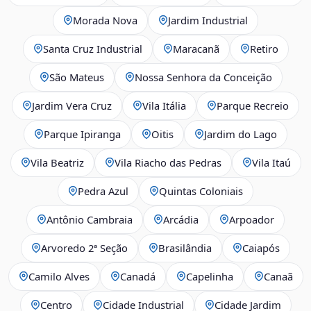
Morada Nova
Jardim Industrial
Santa Cruz Industrial
Maracanã
Retiro
São Mateus
Nossa Senhora da Conceição
Jardim Vera Cruz
Vila Itália
Parque Recreio
Parque Ipiranga
Oitis
Jardim do Lago
Vila Beatriz
Vila Riacho das Pedras
Vila Itaú
Pedra Azul
Quintas Coloniais
Antônio Cambraia
Arcádia
Arpoador
Arvoredo 2ª Seção
Brasilândia
Caiapós
Camilo Alves
Canadá
Capelinha
Canaã
Centro
Cidade Industrial
Cidade Jardim