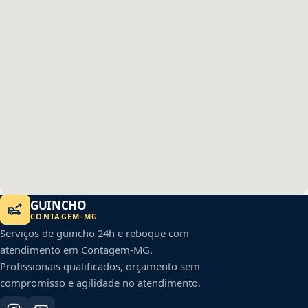
GUINCHO
CONTAGEM
-
MG
Serviços de guincho 24h e reboque com
atendimento em
Contagem
-
MG
.
Profissionais qualificados, orçamento sem
compromisso e agilidade no atendimento.