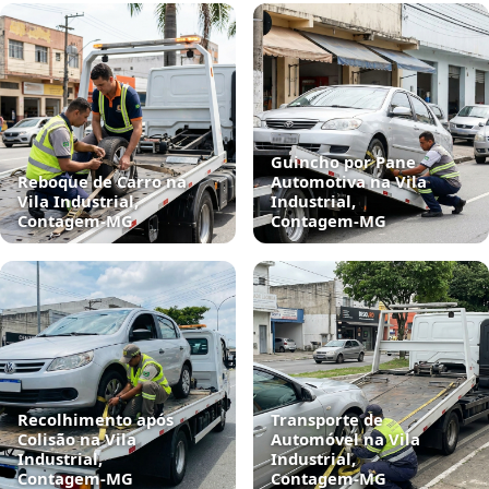
Guincho por Pane
Reboque de Carro na
Automotiva na Vila
Vila Industrial,
Industrial,
Contagem‑MG
Contagem‑MG
Recolhimento após
Transporte de
Colisão na Vila
Automóvel na Vila
Industrial,
Industrial,
Contagem‑MG
Contagem‑MG