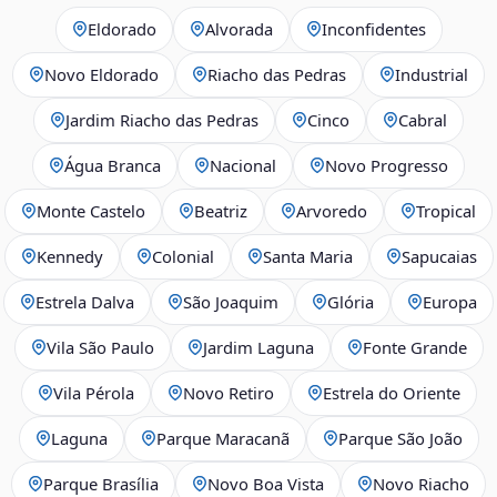
Eldorado
Alvorada
Inconfidentes
Novo Eldorado
Riacho das Pedras
Industrial
Jardim Riacho das Pedras
Cinco
Cabral
Água Branca
Nacional
Novo Progresso
Monte Castelo
Beatriz
Arvoredo
Tropical
Kennedy
Colonial
Santa Maria
Sapucaias
Estrela Dalva
São Joaquim
Glória
Europa
Vila São Paulo
Jardim Laguna
Fonte Grande
Vila Pérola
Novo Retiro
Estrela do Oriente
Laguna
Parque Maracanã
Parque São João
Parque Brasília
Novo Boa Vista
Novo Riacho