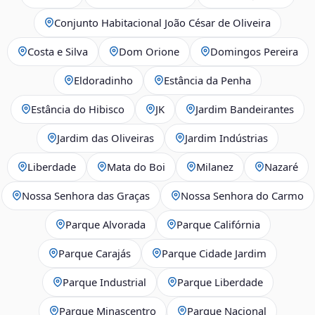
Conjunto Habitacional João César de Oliveira
Costa e Silva
Dom Orione
Domingos Pereira
Eldoradinho
Estância da Penha
Estância do Hibisco
JK
Jardim Bandeirantes
Jardim das Oliveiras
Jardim Indústrias
Liberdade
Mata do Boi
Milanez
Nazaré
Nossa Senhora das Graças
Nossa Senhora do Carmo
Parque Alvorada
Parque Califórnia
Parque Carajás
Parque Cidade Jardim
Parque Industrial
Parque Liberdade
Parque Minascentro
Parque Nacional