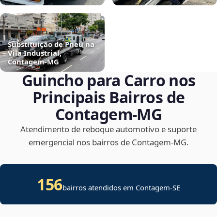
Substituição de Pneu na
Vila Industrial,
Contagem‑MG
Guincho para Carro nos
Principais Bairros de
Contagem‑MG
Atendimento de reboque automotivo e suporte
emergencial nos bairros de Contagem‑MG.
156
bairros atendidos em
Contagem
-
SE