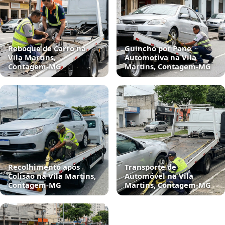
Reboque de Carro na
Guincho por Pane
Vila Martins,
Automotiva na Vila
Contagem‑MG
Martins, Contagem‑MG
Recolhimento após
Transporte de
Colisão na Vila Martins,
Automóvel na Vila
Contagem‑MG
Martins, Contagem‑MG