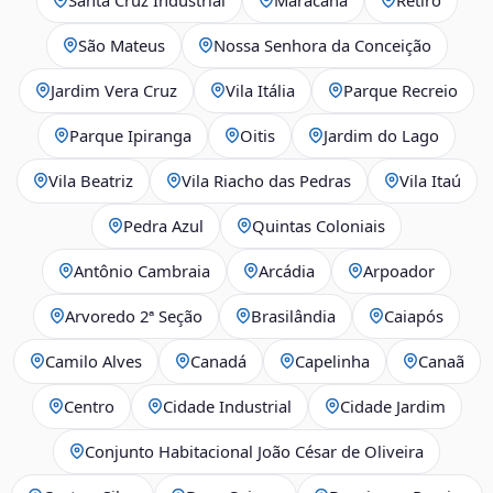
São Mateus
Nossa Senhora da Conceição
Jardim Vera Cruz
Vila Itália
Parque Recreio
Parque Ipiranga
Oitis
Jardim do Lago
Vila Beatriz
Vila Riacho das Pedras
Vila Itaú
Pedra Azul
Quintas Coloniais
Antônio Cambraia
Arcádia
Arpoador
Arvoredo 2ª Seção
Brasilândia
Caiapós
Camilo Alves
Canadá
Capelinha
Canaã
Centro
Cidade Industrial
Cidade Jardim
Conjunto Habitacional João César de Oliveira