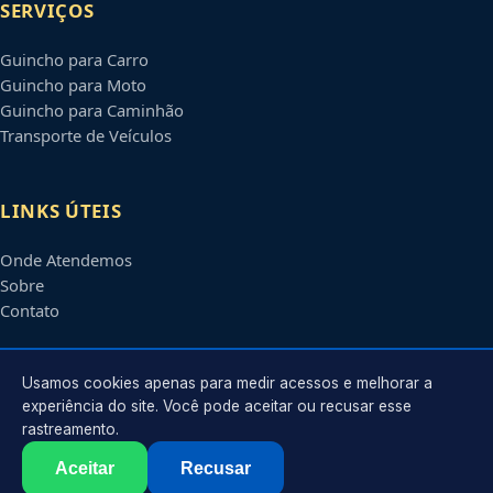
SERVIÇOS
Guincho para Carro
Guincho para Moto
Guincho para Caminhão
Transporte de Veículos
LINKS ÚTEIS
Onde Atendemos
Sobre
Contato
CONTATO
Usamos cookies apenas para medir acessos e melhorar a
experiência do site. Você pode aceitar ou recusar esse
rastreamento.
Atendimento em
Contagem
-
MG
e regiões parceiras
contato@guinchoscontagem.com.br
Aceitar
Recusar
©
2026
Guincho em
Contagem
-
MG
. Todos os direitos reservados.