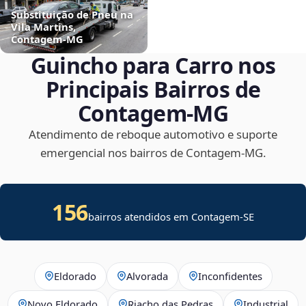
Substituição de Pneu na
Vila Martins,
Contagem‑MG
Guincho para Carro nos
Principais Bairros de
Contagem‑MG
Atendimento de reboque automotivo e suporte
emergencial nos bairros de Contagem‑MG.
156
bairros atendidos em
Contagem
-
SE
Eldorado
Alvorada
Inconfidentes
Novo Eldorado
Riacho das Pedras
Industrial