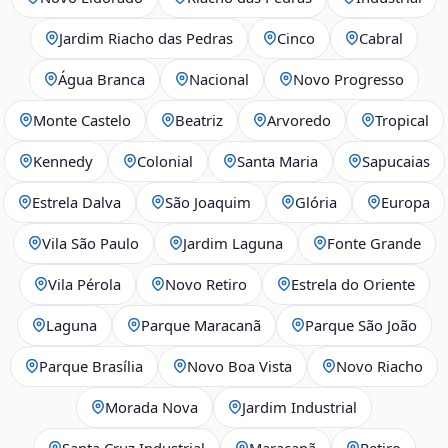
Jardim Riacho das Pedras
Cinco
Cabral
Água Branca
Nacional
Novo Progresso
Monte Castelo
Beatriz
Arvoredo
Tropical
Kennedy
Colonial
Santa Maria
Sapucaias
Estrela Dalva
São Joaquim
Glória
Europa
Vila São Paulo
Jardim Laguna
Fonte Grande
Vila Pérola
Novo Retiro
Estrela do Oriente
Laguna
Parque Maracanã
Parque São João
Parque Brasília
Novo Boa Vista
Novo Riacho
Morada Nova
Jardim Industrial
Santa Cruz Industrial
Maracanã
Retiro