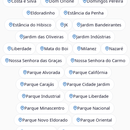
Costa e Silva
Dom Orione
Domingos Pereira
Eldoradinho
Estância da Penha
Estância do Hibisco
JK
Jardim Bandeirantes
Jardim das Oliveiras
Jardim Indústrias
Liberdade
Mata do Boi
Milanez
Nazaré
Nossa Senhora das Graças
Nossa Senhora do Carmo
Parque Alvorada
Parque Califórnia
Parque Carajás
Parque Cidade Jardim
Parque Industrial
Parque Liberdade
Parque Minascentro
Parque Nacional
Parque Novo Eldorado
Parque Oriental