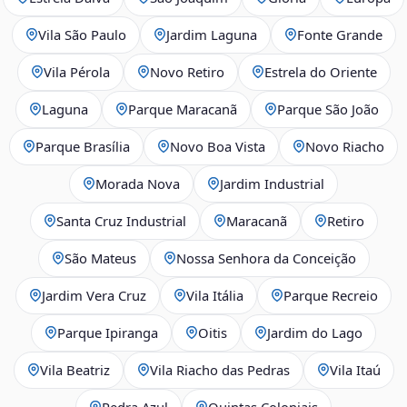
Vila São Paulo
Jardim Laguna
Fonte Grande
Vila Pérola
Novo Retiro
Estrela do Oriente
Laguna
Parque Maracanã
Parque São João
Parque Brasília
Novo Boa Vista
Novo Riacho
Morada Nova
Jardim Industrial
Santa Cruz Industrial
Maracanã
Retiro
São Mateus
Nossa Senhora da Conceição
Jardim Vera Cruz
Vila Itália
Parque Recreio
Parque Ipiranga
Oitis
Jardim do Lago
Vila Beatriz
Vila Riacho das Pedras
Vila Itaú
Pedra Azul
Quintas Coloniais