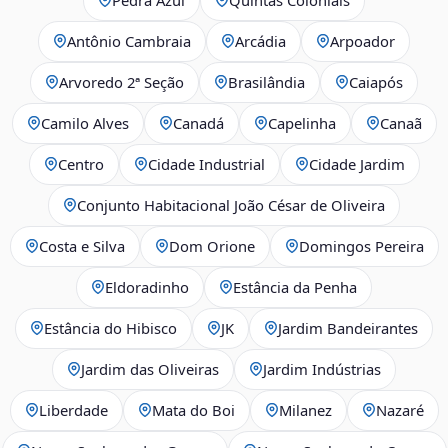
Antônio Cambraia
Arcádia
Arpoador
Arvoredo 2ª Seção
Brasilândia
Caiapós
Camilo Alves
Canadá
Capelinha
Canaã
Centro
Cidade Industrial
Cidade Jardim
Conjunto Habitacional João César de Oliveira
Costa e Silva
Dom Orione
Domingos Pereira
Eldoradinho
Estância da Penha
Estância do Hibisco
JK
Jardim Bandeirantes
Jardim das Oliveiras
Jardim Indústrias
Liberdade
Mata do Boi
Milanez
Nazaré