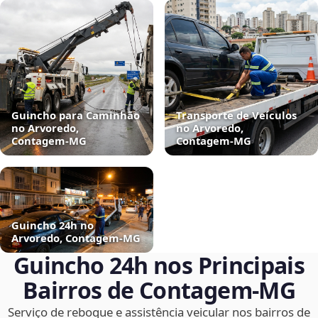
Guincho para Caminhão
Transporte de Veículos
no Arvoredo,
no Arvoredo,
Contagem‑MG
Contagem‑MG
Guincho 24h no
Arvoredo, Contagem‑MG
Guincho 24h nos Principais
Bairros de Contagem‑MG
Serviço de reboque e assistência veicular nos bairros de