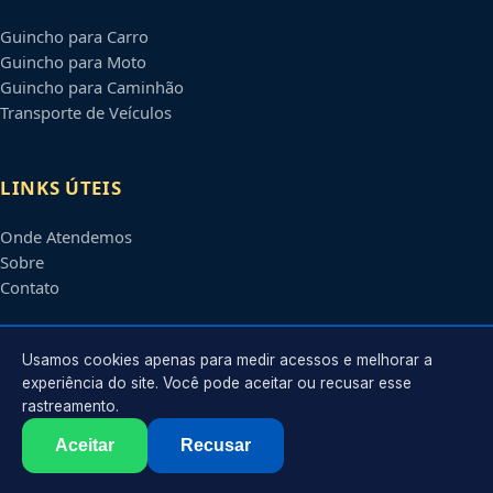
Guincho para Carro
Guincho para Moto
Guincho para Caminhão
Transporte de Veículos
LINKS ÚTEIS
Onde Atendemos
Sobre
Contato
CONTATO
Usamos cookies apenas para medir acessos e melhorar a
experiência do site. Você pode aceitar ou recusar esse
rastreamento.
Atendimento em
Contagem
-
MG
e regiões parceiras
contato@guinchoscontagem.com.br
Aceitar
Recusar
©
2026
Guincho em
Contagem
-
MG
. Todos os direitos reservados.
Política de Privacidade
·
Termos de Uso
·
Sitemap