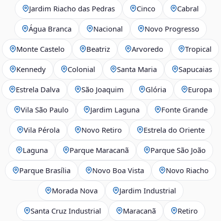
Jardim Riacho das Pedras
Cinco
Cabral
Água Branca
Nacional
Novo Progresso
Monte Castelo
Beatriz
Arvoredo
Tropical
Kennedy
Colonial
Santa Maria
Sapucaias
Estrela Dalva
São Joaquim
Glória
Europa
Vila São Paulo
Jardim Laguna
Fonte Grande
Vila Pérola
Novo Retiro
Estrela do Oriente
Laguna
Parque Maracanã
Parque São João
Parque Brasília
Novo Boa Vista
Novo Riacho
Morada Nova
Jardim Industrial
Santa Cruz Industrial
Maracanã
Retiro