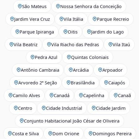
São Mateus
Nossa Senhora da Conceição
Jardim Vera Cruz
Vila Itália
Parque Recreio
Parque Ipiranga
Oitis
Jardim do Lago
Vila Beatriz
Vila Riacho das Pedras
Vila Itaú
Pedra Azul
Quintas Coloniais
Antônio Cambraia
Arcádia
Arpoador
Arvoredo 2ª Seção
Brasilândia
Caiapós
Camilo Alves
Canadá
Capelinha
Canaã
Centro
Cidade Industrial
Cidade Jardim
Conjunto Habitacional João César de Oliveira
Costa e Silva
Dom Orione
Domingos Pereira