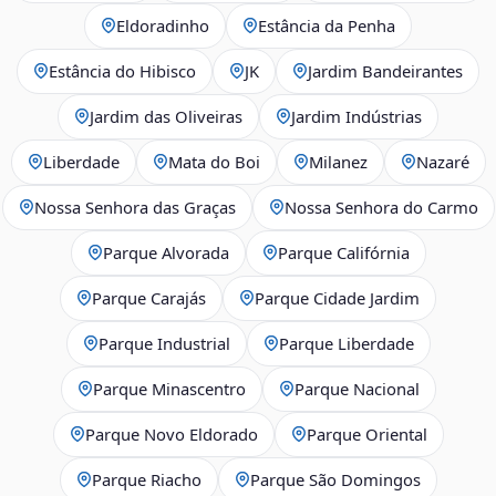
Eldoradinho
Estância da Penha
Estância do Hibisco
JK
Jardim Bandeirantes
Jardim das Oliveiras
Jardim Indústrias
Liberdade
Mata do Boi
Milanez
Nazaré
Nossa Senhora das Graças
Nossa Senhora do Carmo
Parque Alvorada
Parque Califórnia
Parque Carajás
Parque Cidade Jardim
Parque Industrial
Parque Liberdade
Parque Minascentro
Parque Nacional
Parque Novo Eldorado
Parque Oriental
Parque Riacho
Parque São Domingos