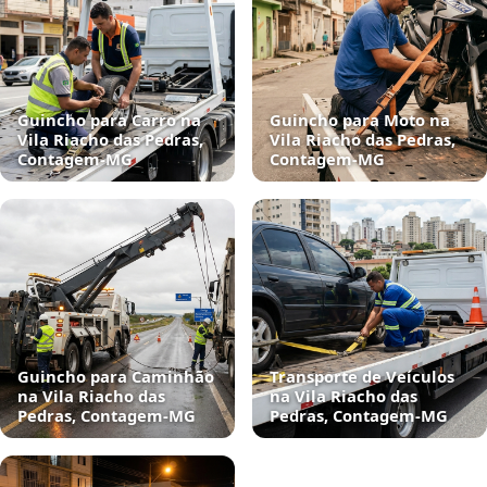
Guincho para Carro na
Guincho para Moto na
Vila Riacho das Pedras,
Vila Riacho das Pedras,
Contagem‑MG
Contagem‑MG
Guincho para Caminhão
Transporte de Veículos
na Vila Riacho das
na Vila Riacho das
Pedras, Contagem‑MG
Pedras, Contagem‑MG