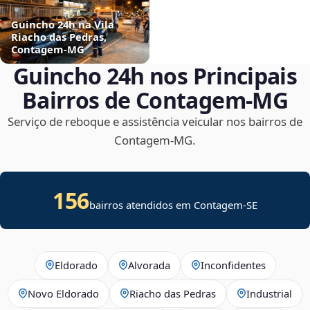
Guincho 24h na Vila
Riacho das Pedras,
Contagem‑MG
Guincho 24h nos Principais
Bairros de Contagem‑MG
Serviço de reboque e assistência veicular nos bairros de
Contagem‑MG.
156
bairros atendidos em
Contagem
-
SE
Eldorado
Alvorada
Inconfidentes
Novo Eldorado
Riacho das Pedras
Industrial