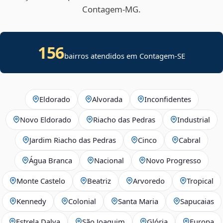
Contagem‑MG.
156
bairros atendidos em
Contagem
-
SE
Eldorado
Alvorada
Inconfidentes
Novo Eldorado
Riacho das Pedras
Industrial
Jardim Riacho das Pedras
Cinco
Cabral
Água Branca
Nacional
Novo Progresso
Monte Castelo
Beatriz
Arvoredo
Tropical
Kennedy
Colonial
Santa Maria
Sapucaias
Estrela Dalva
São Joaquim
Glória
Europa