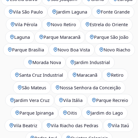
Vila São Paulo
Jardim Laguna
Fonte Grande
Vila Pérola
Novo Retiro
Estrela do Oriente
Laguna
Parque Maracanã
Parque São João
Parque Brasília
Novo Boa Vista
Novo Riacho
Morada Nova
Jardim Industrial
Santa Cruz Industrial
Maracanã
Retiro
São Mateus
Nossa Senhora da Conceição
Jardim Vera Cruz
Vila Itália
Parque Recreio
Parque Ipiranga
Oitis
Jardim do Lago
Vila Beatriz
Vila Riacho das Pedras
Vila Itaú
Pedra Azul
Quintas Coloniais