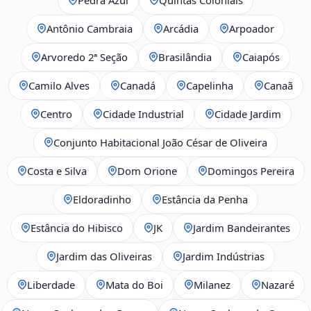
Antônio Cambraia
Arcádia
Arpoador
Arvoredo 2ª Seção
Brasilândia
Caiapós
Camilo Alves
Canadá
Capelinha
Canaã
Centro
Cidade Industrial
Cidade Jardim
Conjunto Habitacional João César de Oliveira
Costa e Silva
Dom Orione
Domingos Pereira
Eldoradinho
Estância da Penha
Estância do Hibisco
JK
Jardim Bandeirantes
Jardim das Oliveiras
Jardim Indústrias
Liberdade
Mata do Boi
Milanez
Nazaré