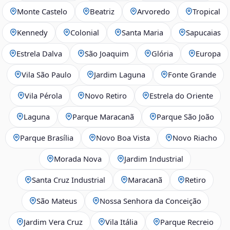
Monte Castelo
Beatriz
Arvoredo
Tropical
Kennedy
Colonial
Santa Maria
Sapucaias
Estrela Dalva
São Joaquim
Glória
Europa
Vila São Paulo
Jardim Laguna
Fonte Grande
Vila Pérola
Novo Retiro
Estrela do Oriente
Laguna
Parque Maracanã
Parque São João
Parque Brasília
Novo Boa Vista
Novo Riacho
Morada Nova
Jardim Industrial
Santa Cruz Industrial
Maracanã
Retiro
São Mateus
Nossa Senhora da Conceição
Jardim Vera Cruz
Vila Itália
Parque Recreio