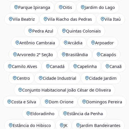
Parque Ipiranga
Oitis
Jardim do Lago
Vila Beatriz
Vila Riacho das Pedras
Vila Itaú
Pedra Azul
Quintas Coloniais
Antônio Cambraia
Arcádia
Arpoador
Arvoredo 2ª Seção
Brasilândia
Caiapós
Camilo Alves
Canadá
Capelinha
Canaã
Centro
Cidade Industrial
Cidade Jardim
Conjunto Habitacional João César de Oliveira
Costa e Silva
Dom Orione
Domingos Pereira
Eldoradinho
Estância da Penha
Estância do Hibisco
JK
Jardim Bandeirantes