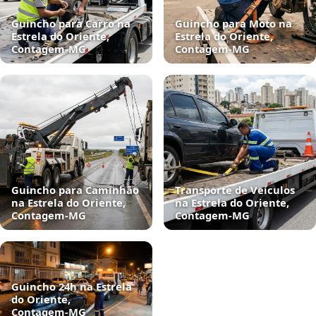
Guincho para Carro na
Guincho para Moto na
Estrela do Oriente,
Estrela do Oriente,
Contagem‑MG
Contagem‑MG
Guincho para Caminhão
Transporte de Veículos
na Estrela do Oriente,
na Estrela do Oriente,
Contagem‑MG
Contagem‑MG
Guincho 24h na Estrela
do Oriente,
Contagem‑MG