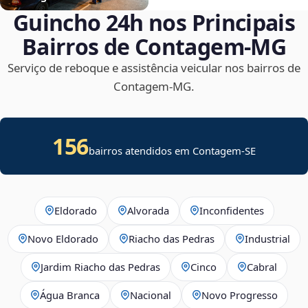
Guincho 24h nos Principais
Bairros de Contagem‑MG
Serviço de reboque e assistência veicular nos bairros de
Contagem‑MG.
156
bairros atendidos em
Contagem
-
SE
Eldorado
Alvorada
Inconfidentes
Novo Eldorado
Riacho das Pedras
Industrial
Jardim Riacho das Pedras
Cinco
Cabral
Água Branca
Nacional
Novo Progresso