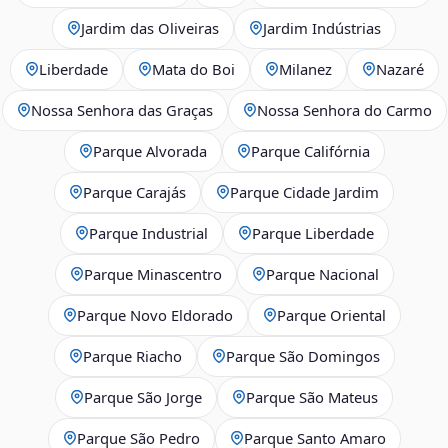
Jardim das Oliveiras
Jardim Indústrias
Liberdade
Mata do Boi
Milanez
Nazaré
Nossa Senhora das Graças
Nossa Senhora do Carmo
Parque Alvorada
Parque Califórnia
Parque Carajás
Parque Cidade Jardim
Parque Industrial
Parque Liberdade
Parque Minascentro
Parque Nacional
Parque Novo Eldorado
Parque Oriental
Parque Riacho
Parque São Domingos
Parque São Jorge
Parque São Mateus
Parque São Pedro
Parque Santo Amaro