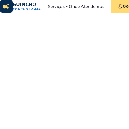
GUINCHO
Serviços
Onde Atendemos
OR
CONTAGEM
-
MG