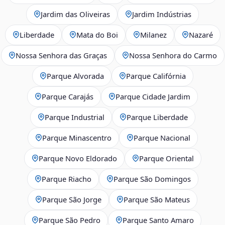
Jardim das Oliveiras
Jardim Indústrias
Liberdade
Mata do Boi
Milanez
Nazaré
Nossa Senhora das Graças
Nossa Senhora do Carmo
Parque Alvorada
Parque Califórnia
Parque Carajás
Parque Cidade Jardim
Parque Industrial
Parque Liberdade
Parque Minascentro
Parque Nacional
Parque Novo Eldorado
Parque Oriental
Parque Riacho
Parque São Domingos
Parque São Jorge
Parque São Mateus
Parque São Pedro
Parque Santo Amaro