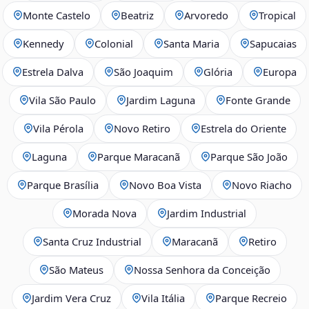
Monte Castelo
Beatriz
Arvoredo
Tropical
Kennedy
Colonial
Santa Maria
Sapucaias
Estrela Dalva
São Joaquim
Glória
Europa
Vila São Paulo
Jardim Laguna
Fonte Grande
Vila Pérola
Novo Retiro
Estrela do Oriente
Laguna
Parque Maracanã
Parque São João
Parque Brasília
Novo Boa Vista
Novo Riacho
Morada Nova
Jardim Industrial
Santa Cruz Industrial
Maracanã
Retiro
São Mateus
Nossa Senhora da Conceição
Jardim Vera Cruz
Vila Itália
Parque Recreio