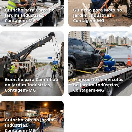
Guincho para Carro no
Guincho para Moto no
Jardim Indústrias,
Jardim Indústrias,
Contagem‑MG
Contagem‑MG
Guincho para Caminhão
Transporte de Veículos
no Jardim Indústrias,
no Jardim Indústrias,
Contagem‑MG
Contagem‑MG
Guincho 24h no Jardim
Indústrias,
Contagem‑MG