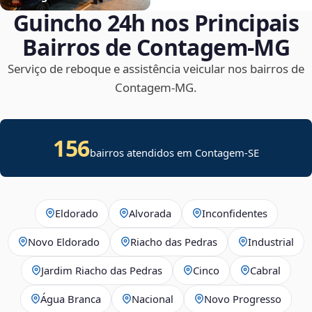
Guincho 24h nos Principais
Bairros de Contagem‑MG
Serviço de reboque e assistência veicular nos bairros de
Contagem‑MG.
156
bairros atendidos em
Contagem
-
SE
Eldorado
Alvorada
Inconfidentes
Novo Eldorado
Riacho das Pedras
Industrial
Jardim Riacho das Pedras
Cinco
Cabral
Água Branca
Nacional
Novo Progresso