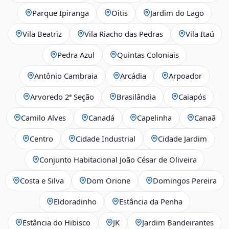
Parque Ipiranga
Oitis
Jardim do Lago
Vila Beatriz
Vila Riacho das Pedras
Vila Itaú
Pedra Azul
Quintas Coloniais
Antônio Cambraia
Arcádia
Arpoador
Arvoredo 2ª Seção
Brasilândia
Caiapós
Camilo Alves
Canadá
Capelinha
Canaã
Centro
Cidade Industrial
Cidade Jardim
Conjunto Habitacional João César de Oliveira
Costa e Silva
Dom Orione
Domingos Pereira
Eldoradinho
Estância da Penha
Estância do Hibisco
JK
Jardim Bandeirantes