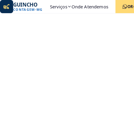
GUINCHO
Serviços
Onde Atendemos
OR
CONTAGEM
-
MG