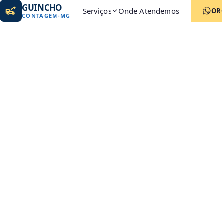
GUINCHO
Serviços
Onde Atendemos
OR
CONTAGEM
-
MG