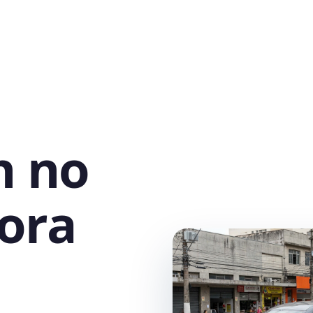
h no
ora