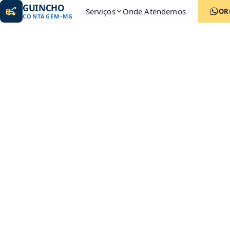
GUINCHO
Serviços
Onde Atendemos
OR
CONTAGEM
-
MG