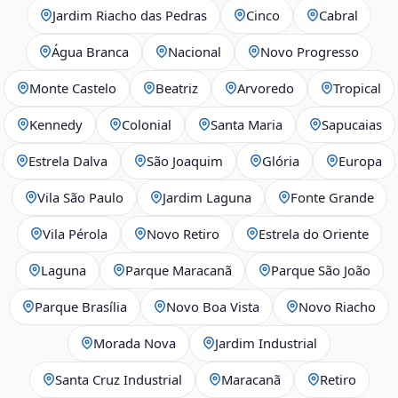
Jardim Riacho das Pedras
Cinco
Cabral
Água Branca
Nacional
Novo Progresso
Monte Castelo
Beatriz
Arvoredo
Tropical
Kennedy
Colonial
Santa Maria
Sapucaias
Estrela Dalva
São Joaquim
Glória
Europa
Vila São Paulo
Jardim Laguna
Fonte Grande
Vila Pérola
Novo Retiro
Estrela do Oriente
Laguna
Parque Maracanã
Parque São João
Parque Brasília
Novo Boa Vista
Novo Riacho
Morada Nova
Jardim Industrial
Santa Cruz Industrial
Maracanã
Retiro