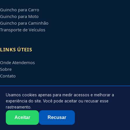
Guincho para Carro
Guincho para Moto
Guincho para Caminhão
Transporte de Veículos
LINKS ÚTEIS
Onde Atendemos
Sobre
Contato
CONTATO
Usamos cookies apenas para medir acessos e melhorar a
experiência do site. Você pode aceitar ou recusar esse
rastreamento.
Atendimento em
Contagem
-
MG
e regiões parceiras
contato@guinchoscontagem.com.br
Aceitar
Recusar
©
2026
Guincho em
Contagem
-
MG
. Todos os direitos reservados.
Política de Privacidade
·
Termos de Uso
·
Sitemap