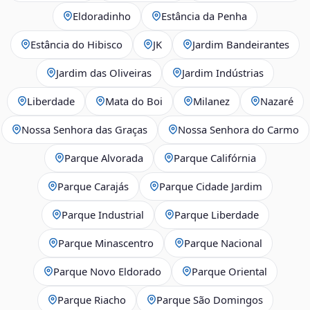
Eldoradinho
Estância da Penha
Estância do Hibisco
JK
Jardim Bandeirantes
Jardim das Oliveiras
Jardim Indústrias
Liberdade
Mata do Boi
Milanez
Nazaré
Nossa Senhora das Graças
Nossa Senhora do Carmo
Parque Alvorada
Parque Califórnia
Parque Carajás
Parque Cidade Jardim
Parque Industrial
Parque Liberdade
Parque Minascentro
Parque Nacional
Parque Novo Eldorado
Parque Oriental
Parque Riacho
Parque São Domingos