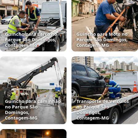
Guincho para Carro no
Guincho para Moto no
Parque São Domingos,
Parque São Domingos,
Contagem‑MG
Contagem‑MG
Guincho para Caminhão
Transporte de Veículos
no Parque São
no Parque São
Domingos,
Domingos,
Contagem‑MG
Contagem‑MG