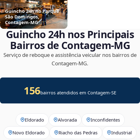
Guincho 24h no Parque
São Domingos,
Contagem‑MG
Guincho 24h nos Principais
Bairros de Contagem‑MG
Serviço de reboque e assistência veicular nos bairros de
Contagem‑MG.
156
bairros atendidos em
Contagem
-
SE
Eldorado
Alvorada
Inconfidentes
Novo Eldorado
Riacho das Pedras
Industrial