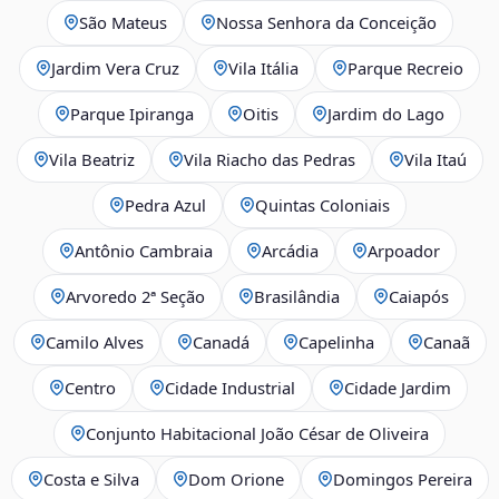
São Mateus
Nossa Senhora da Conceição
Jardim Vera Cruz
Vila Itália
Parque Recreio
Parque Ipiranga
Oitis
Jardim do Lago
Vila Beatriz
Vila Riacho das Pedras
Vila Itaú
Pedra Azul
Quintas Coloniais
Antônio Cambraia
Arcádia
Arpoador
Arvoredo 2ª Seção
Brasilândia
Caiapós
Camilo Alves
Canadá
Capelinha
Canaã
Centro
Cidade Industrial
Cidade Jardim
Conjunto Habitacional João César de Oliveira
Costa e Silva
Dom Orione
Domingos Pereira