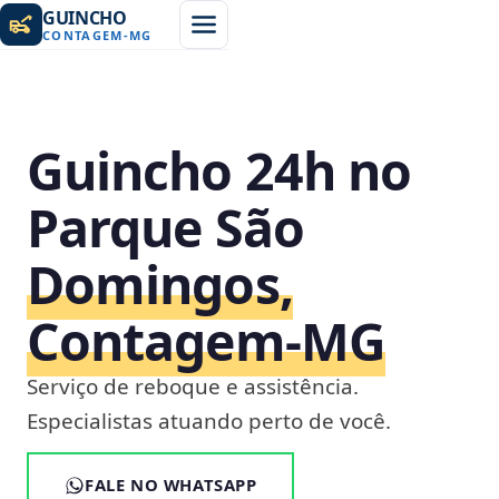
GUINCHO
CONTAGEM
-
MG
Guincho 24h no
Parque São
Domingos,
Contagem‑MG
Serviço de reboque e assistência.
Especialistas atuando perto de você.
FALE NO WHATSAPP