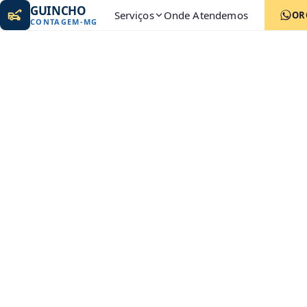
GUINCHO
Serviços
Onde Atendemos
OR
CONTAGEM
-
MG