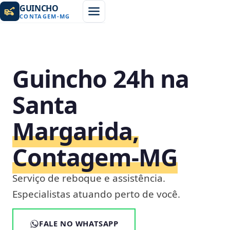
GUINCHO
CONTAGEM
-
MG
Guincho 24h na
Santa
Margarida,
Contagem‑MG
Serviço de reboque e assistência.
Especialistas atuando perto de você.
FALE NO WHATSAPP