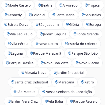
Monte Castelo
Beatriz
Arvoredo
Tropical
Kennedy
Colonial
Santa Maria
Sapucaias
Estrela Dalva
São Joaquim
Glória
Europa
Vila São Paulo
Jardim Laguna
Fonte Grande
Vila Pérola
Novo Retiro
Estrela do Oriente
Laguna
Parque Maracanã
Parque São João
Parque Brasília
Novo Boa Vista
Novo Riacho
Morada Nova
Jardim Industrial
Santa Cruz Industrial
Maracanã
Retiro
São Mateus
Nossa Senhora da Conceição
Jardim Vera Cruz
Vila Itália
Parque Recreio