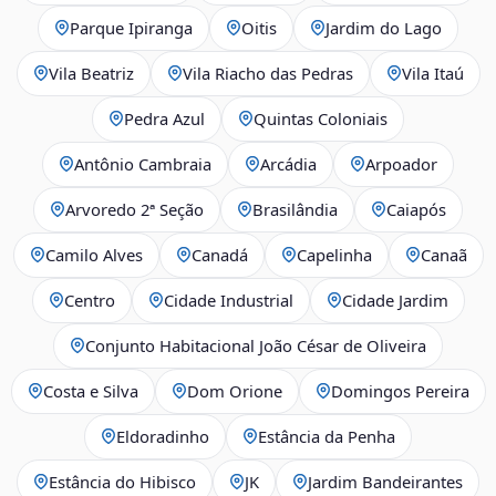
Parque Ipiranga
Oitis
Jardim do Lago
Vila Beatriz
Vila Riacho das Pedras
Vila Itaú
Pedra Azul
Quintas Coloniais
Antônio Cambraia
Arcádia
Arpoador
Arvoredo 2ª Seção
Brasilândia
Caiapós
Camilo Alves
Canadá
Capelinha
Canaã
Centro
Cidade Industrial
Cidade Jardim
Conjunto Habitacional João César de Oliveira
Costa e Silva
Dom Orione
Domingos Pereira
Eldoradinho
Estância da Penha
Estância do Hibisco
JK
Jardim Bandeirantes