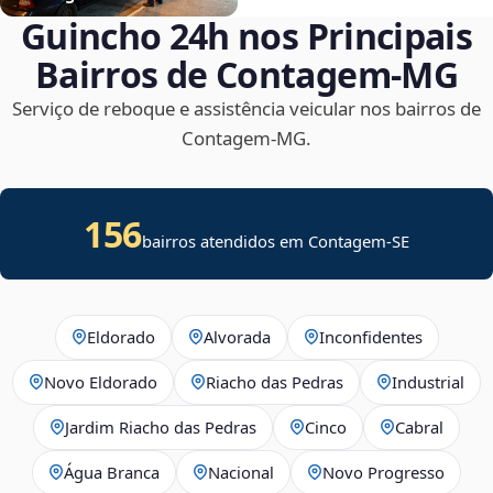
Guincho 24h nos Principais
Bairros de Contagem‑MG
Serviço de reboque e assistência veicular nos bairros de
Contagem‑MG.
156
bairros atendidos em
Contagem
-
SE
Eldorado
Alvorada
Inconfidentes
Novo Eldorado
Riacho das Pedras
Industrial
Jardim Riacho das Pedras
Cinco
Cabral
Água Branca
Nacional
Novo Progresso