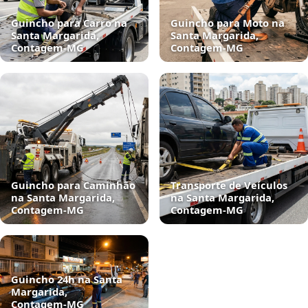
Guincho para Carro na
Guincho para Moto na
Santa Margarida,
Santa Margarida,
Contagem‑MG
Contagem‑MG
Guincho para Caminhão
Transporte de Veículos
na Santa Margarida,
na Santa Margarida,
Contagem‑MG
Contagem‑MG
Guincho 24h na Santa
Margarida,
Contagem‑MG