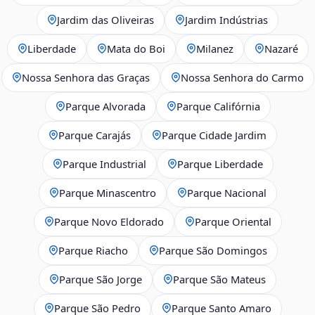
Jardim das Oliveiras
Jardim Indústrias
Liberdade
Mata do Boi
Milanez
Nazaré
Nossa Senhora das Graças
Nossa Senhora do Carmo
Parque Alvorada
Parque Califórnia
Parque Carajás
Parque Cidade Jardim
Parque Industrial
Parque Liberdade
Parque Minascentro
Parque Nacional
Parque Novo Eldorado
Parque Oriental
Parque Riacho
Parque São Domingos
Parque São Jorge
Parque São Mateus
Parque São Pedro
Parque Santo Amaro