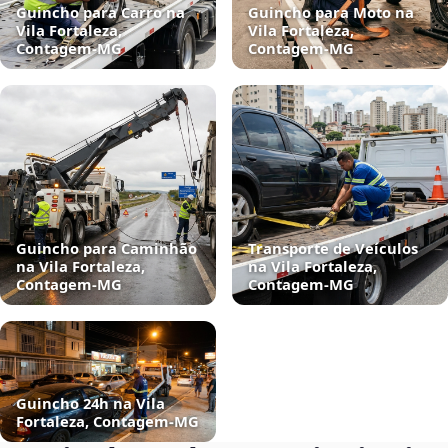
Guincho para Carro na
Guincho para Moto na
Vila Fortaleza,
Vila Fortaleza,
Contagem‑MG
Contagem‑MG
Guincho para Caminhão
Transporte de Veículos
na Vila Fortaleza,
na Vila Fortaleza,
Contagem‑MG
Contagem‑MG
Guincho 24h na Vila
Fortaleza, Contagem‑MG