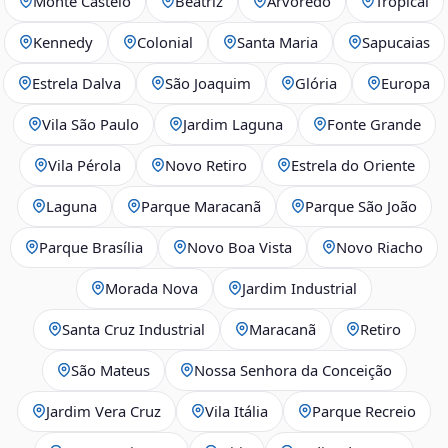
Monte Castelo
Beatriz
Arvoredo
Tropical
Kennedy
Colonial
Santa Maria
Sapucaias
Estrela Dalva
São Joaquim
Glória
Europa
Vila São Paulo
Jardim Laguna
Fonte Grande
Vila Pérola
Novo Retiro
Estrela do Oriente
Laguna
Parque Maracanã
Parque São João
Parque Brasília
Novo Boa Vista
Novo Riacho
Morada Nova
Jardim Industrial
Santa Cruz Industrial
Maracanã
Retiro
São Mateus
Nossa Senhora da Conceição
Jardim Vera Cruz
Vila Itália
Parque Recreio