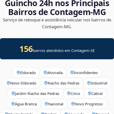
Guincho 24h nos Principais
Bairros de Contagem‑MG
Serviço de reboque e assistência veicular nos bairros de
Contagem‑MG.
156
bairros atendidos em
Contagem
-
SE
Eldorado
Alvorada
Inconfidentes
Novo Eldorado
Riacho das Pedras
Industrial
Jardim Riacho das Pedras
Cinco
Cabral
Água Branca
Nacional
Novo Progresso