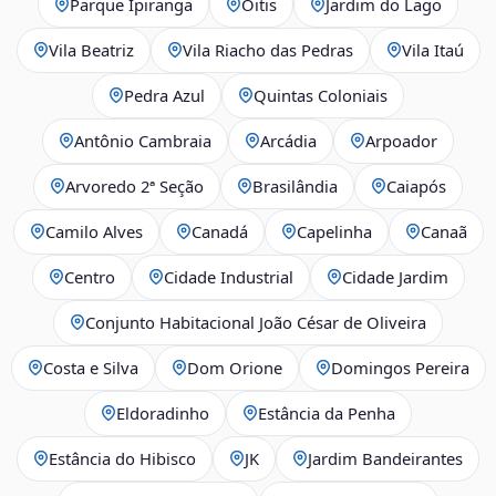
Parque Ipiranga
Oitis
Jardim do Lago
Vila Beatriz
Vila Riacho das Pedras
Vila Itaú
Pedra Azul
Quintas Coloniais
Antônio Cambraia
Arcádia
Arpoador
Arvoredo 2ª Seção
Brasilândia
Caiapós
Camilo Alves
Canadá
Capelinha
Canaã
Centro
Cidade Industrial
Cidade Jardim
Conjunto Habitacional João César de Oliveira
Costa e Silva
Dom Orione
Domingos Pereira
Eldoradinho
Estância da Penha
Estância do Hibisco
JK
Jardim Bandeirantes