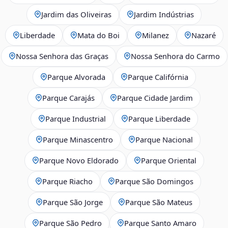
Jardim das Oliveiras
Jardim Indústrias
Liberdade
Mata do Boi
Milanez
Nazaré
Nossa Senhora das Graças
Nossa Senhora do Carmo
Parque Alvorada
Parque Califórnia
Parque Carajás
Parque Cidade Jardim
Parque Industrial
Parque Liberdade
Parque Minascentro
Parque Nacional
Parque Novo Eldorado
Parque Oriental
Parque Riacho
Parque São Domingos
Parque São Jorge
Parque São Mateus
Parque São Pedro
Parque Santo Amaro