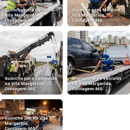
Guincho para Carro na
Guincho para Moto na
Vila Margarida,
Vila Margarida,
Contagem‑MG
Contagem‑MG
Guincho para Caminhão
Transporte de Veículos
na Vila Margarida,
na Vila Margarida,
Contagem‑MG
Contagem‑MG
Guincho 24h na Vila
Margarida,
Contagem‑MG