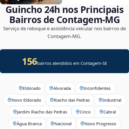
Guincho 24h nos Principais
Bairros de Contagem‑MG
Serviço de reboque e assistência veicular nos bairros de
Contagem‑MG.
156
bairros atendidos em
Contagem
-
SE
Eldorado
Alvorada
Inconfidentes
Novo Eldorado
Riacho das Pedras
Industrial
Jardim Riacho das Pedras
Cinco
Cabral
Água Branca
Nacional
Novo Progresso