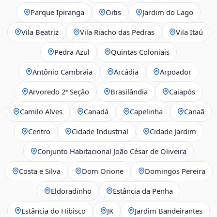
Parque Ipiranga
Oitis
Jardim do Lago
Vila Beatriz
Vila Riacho das Pedras
Vila Itaú
Pedra Azul
Quintas Coloniais
Antônio Cambraia
Arcádia
Arpoador
Arvoredo 2ª Seção
Brasilândia
Caiapós
Camilo Alves
Canadá
Capelinha
Canaã
Centro
Cidade Industrial
Cidade Jardim
Conjunto Habitacional João César de Oliveira
Costa e Silva
Dom Orione
Domingos Pereira
Eldoradinho
Estância da Penha
Estância do Hibisco
JK
Jardim Bandeirantes