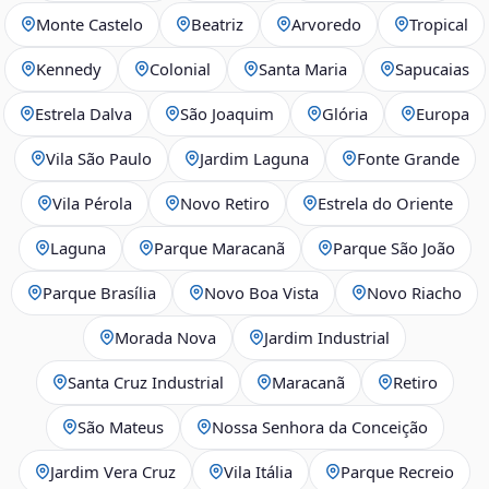
Monte Castelo
Beatriz
Arvoredo
Tropical
Kennedy
Colonial
Santa Maria
Sapucaias
Estrela Dalva
São Joaquim
Glória
Europa
Vila São Paulo
Jardim Laguna
Fonte Grande
Vila Pérola
Novo Retiro
Estrela do Oriente
Laguna
Parque Maracanã
Parque São João
Parque Brasília
Novo Boa Vista
Novo Riacho
Morada Nova
Jardim Industrial
Santa Cruz Industrial
Maracanã
Retiro
São Mateus
Nossa Senhora da Conceição
Jardim Vera Cruz
Vila Itália
Parque Recreio