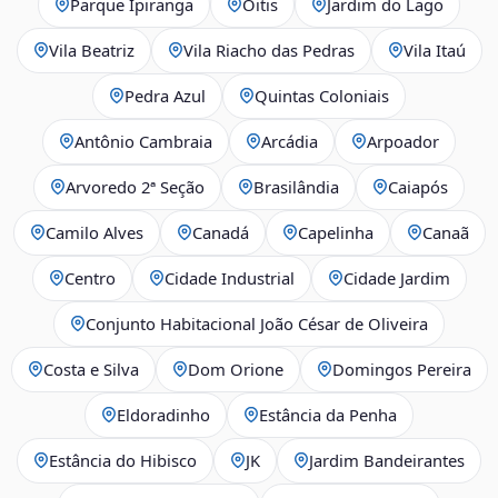
Parque Ipiranga
Oitis
Jardim do Lago
Vila Beatriz
Vila Riacho das Pedras
Vila Itaú
Pedra Azul
Quintas Coloniais
Antônio Cambraia
Arcádia
Arpoador
Arvoredo 2ª Seção
Brasilândia
Caiapós
Camilo Alves
Canadá
Capelinha
Canaã
Centro
Cidade Industrial
Cidade Jardim
Conjunto Habitacional João César de Oliveira
Costa e Silva
Dom Orione
Domingos Pereira
Eldoradinho
Estância da Penha
Estância do Hibisco
JK
Jardim Bandeirantes