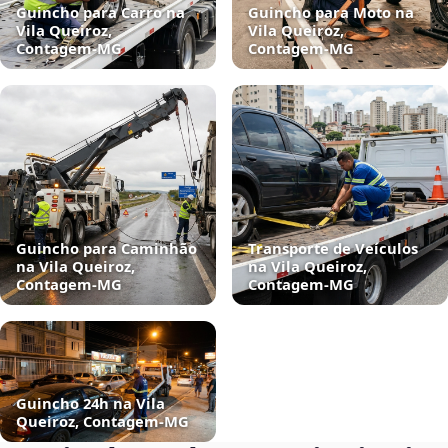
Guincho para Carro na
Guincho para Moto na
Vila Queiroz,
Vila Queiroz,
Contagem‑MG
Contagem‑MG
Guincho para Caminhão
Transporte de Veículos
na Vila Queiroz,
na Vila Queiroz,
Contagem‑MG
Contagem‑MG
Guincho 24h na Vila
Queiroz, Contagem‑MG