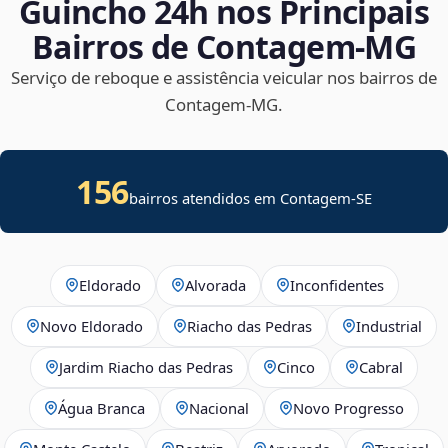
Guincho 24h nos Principais
Bairros de Contagem‑MG
Serviço de reboque e assistência veicular nos bairros de
Contagem‑MG.
156
bairros atendidos em
Contagem
-
SE
Eldorado
Alvorada
Inconfidentes
Novo Eldorado
Riacho das Pedras
Industrial
Jardim Riacho das Pedras
Cinco
Cabral
Água Branca
Nacional
Novo Progresso