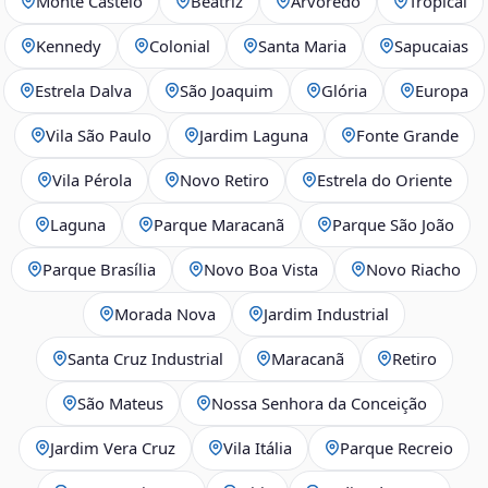
Monte Castelo
Beatriz
Arvoredo
Tropical
Kennedy
Colonial
Santa Maria
Sapucaias
Estrela Dalva
São Joaquim
Glória
Europa
Vila São Paulo
Jardim Laguna
Fonte Grande
Vila Pérola
Novo Retiro
Estrela do Oriente
Laguna
Parque Maracanã
Parque São João
Parque Brasília
Novo Boa Vista
Novo Riacho
Morada Nova
Jardim Industrial
Santa Cruz Industrial
Maracanã
Retiro
São Mateus
Nossa Senhora da Conceição
Jardim Vera Cruz
Vila Itália
Parque Recreio